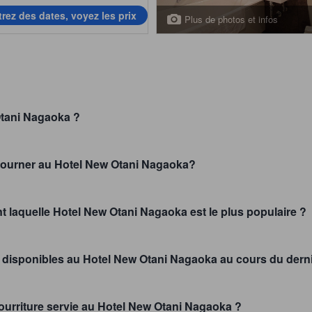
trez des dates, voyez les prix
Plus de photos et infos
Otani Nagaoka ?
éjourner au Hotel New Otani Nagaoka?
nt laquelle Hotel New Otani Nagaoka est le plus populaire ?
 disponibles au Hotel New Otani Nagaoka au cours du dern
 nourriture servie au Hotel New Otani Nagaoka ?