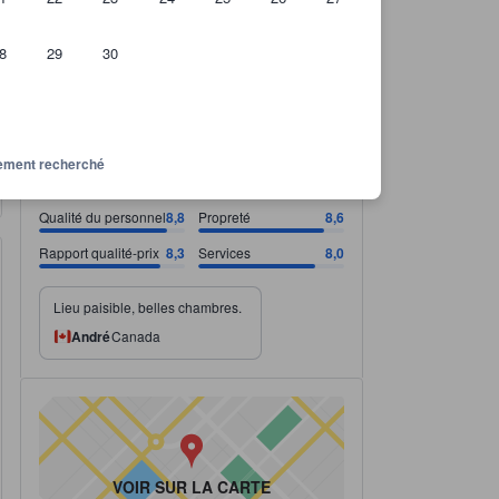
8
29
30
ous pouvez espérer obtenir
Qualité du personnel 8,8 note sur 10. Propreté 8,6 note sur 10. Rapport qua
Qualité du personnel 8,8 note sur 10
Propreté 8,6 note sur 10
Rapport qualité-prix 8,3 note sur 10
Services 8,0 note sur 10
8,3
Fantastique
Tout voir
ssement recherché
950 avis
Qualité du personnel
8,8
Propreté
8,6
Rapport qualité-prix
8,3
Services
8,0
Lieu paisible, belles chambres.
André
Canada
VOIR SUR LA CARTE