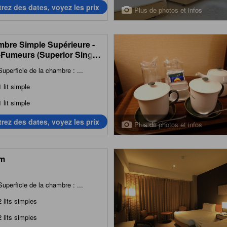
trez des dates, voyez les prix
Plus de photos et infos
bre Simple Supérieure -
Fumeurs (Superior Single
...
 - Non-Smoking)
Superficie de la chambre : ...
1 lit simple
1 lit simple
trez des dates, voyez les prix
Plus de photos et infos
m
Superficie de la chambre : ...
2 lits simples
2 lits simples