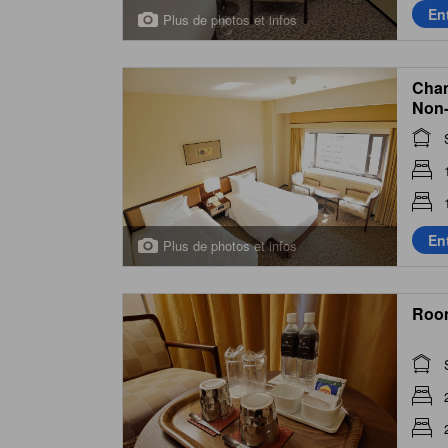
En
Plus de photos et infos
Cham
Non-
Room
En
Plus de photos et infos
Roo