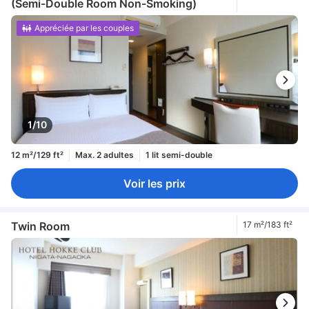
(Semi-Double Room Non-Smoking)
Appréciée par les couples
1/10
12 m²/129 ft²
Max. 2 adultes
1 lit semi-double
Voir les prix
Twin Room
17 m²/183 ft²