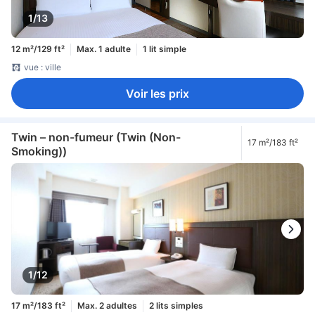
1/13
12 m²/129 ft²
Max. 1 adulte
1 lit simple
vue : ville
Voir les prix
Twin – non-fumeur (Twin (Non-
17 m²/183 ft²
Smoking))
1/12
17 m²/183 ft²
Max. 2 adultes
2 lits simples