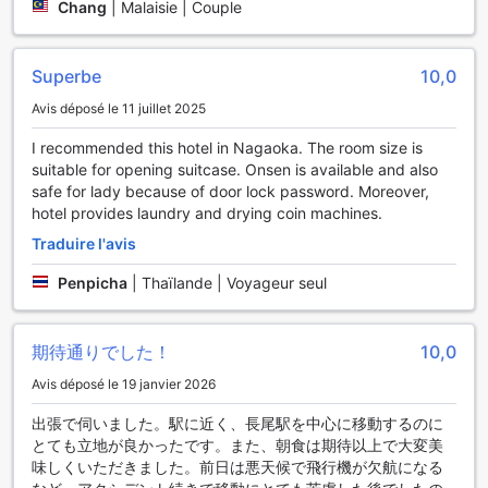
Chang
|
Malaisie | Couple
avez besoin de vous rafraîchir ou de vous restaurer
rapidement, des distributeurs automatiques sont à votre
disposition. De plus, le service de ménage quotidien
Superbe
10,0
garantit que votre chambre reste impeccable tout au long
de votre séjour. Pour ceux qui ont besoin de laver leurs
Avis déposé le 11 juillet 2025
vêtements, un laverie est disponible sur place, ajoutant une
I recommended this hotel in Nagaoka. The room size is
touche de commodité à votre expérience à Nagaoka.
suitable for opening suitcase. Onsen is available and also
safe for lady because of door lock password. Moreover,
Facilités de Transport à l'Hôtel Hokke Club Niigata-
hotel provides laundry and drying coin machines.
Nagaoka
Traduire l'avis
L'Hôtel Hokke Club Niigata-Nagaoka se distingue par ses
facilités de transport pratiques, idéales pour les voyageurs
Penpicha
|
Thaïlande | Voyageur seul
souhaitant explorer la région avec aisance. Pour ceux qui
préfèrent la liberté d'une voiture, l'hôtel propose un service
de location de voitures, permettant à ses hôtes de
期待通りでした！
10,0
découvrir les merveilles de Nagaoka et ses alentours à leur
Avis déposé le 19 janvier 2026
propre rythme. Que vous souhaitiez visiter des sites
touristiques, profiter des paysages pittoresques ou vous
出張で伺いました。駅に近く、長尾駅を中心に移動するのに
rendre à des événements locaux, la location de voiture est
とても立地が良かったです。また、朝食は期待以上で大変美
une option idéale pour maximiser votre expérience.
味しくいただきました。前日は悪天候で飛行機が欠航になる
De plus, l'hôtel dispose d'un parking sur place, bien que