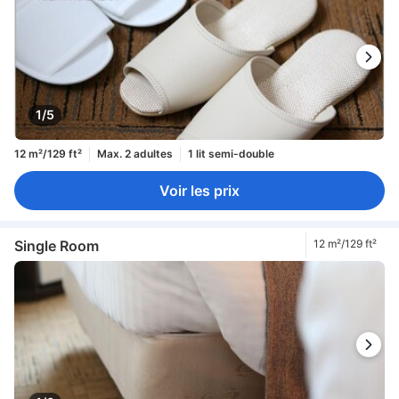
1/5
12 m²/129 ft²
Max. 2 adultes
1 lit semi-double
Voir les prix
Single Room
12 m²/129 ft²