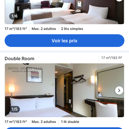
1/6
17 m²/183 ft²
Max. 2 adultes
2 lits simples
Voir les prix
Double Room
17 m²/183 ft²
1/5
17 m²/183 ft²
Max. 2 adultes
1 lit double