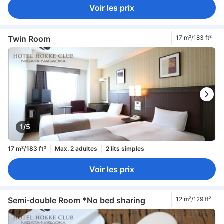
Voir les prix
Twin Room
17 m²/183 ft²
1/5
17 m²/183 ft²
Max. 2 adultes
2 lits simples
Voir les prix
Semi-double Room *No bed sharing
12 m²/129 ft²