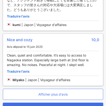
など、アクシデント続きで移動にとても苦慮した後でしたの
des frais de stationnement soient appliqués. Cela garantit
で、スタッフの皆さんの対応や大浴場には大変満足しまし
que votre véhicule est en sécurité pendant votre séjour
た。どうもありがとうございました。
tout en vous offrant un accès facile aux commodités de
l'hôtel. Avec ces installations de transport, l'Hôtel Hokke
Traduire l'avis
Club Niigata-Nagaoka s'assure que chaque visiteur puisse
kumi
|
Japon | Voyageur d'affaires
profiter d'un séjour sans tracas, en alliant confort et
flexibilité.
Nice and cozy
10,0
Confort et Commodités au Hotel Hokke Club Niigata-
Nagaoka
Avis déposé le 15 juin 2025
Au sein de l'Hotel Hokke Club Niigata-Nagaoka, chaque
Clean, quiet and comfortable. It’s easy to access to
chambre est conçue pour offrir un confort inégalé et des
Nagaoka station. Especially large bath at 2nd floor is
commodités modernes qui répondent aux besoins des
amazing. No noises. Peaceful at night. I slept well.
voyageurs d'aujourd'hui. Grâce à la climatisation, vous
Traduire l'avis
pourrez ajuster la température de votre espace à votre
convenance, garantissant ainsi un séjour agréable, quelle
Miyako
|
Japon | Voyageur d'affaires
que soit la saison. Les équipements de divertissement
incluent une télévision avec chaînes satellite/câble, vous
permettant de vous détendre après une journée
Afficher plus d'avis
d'exploration dans la charmante ville de Nagaoka.
Pour votre commodité, chaque chambre est équipée d'un