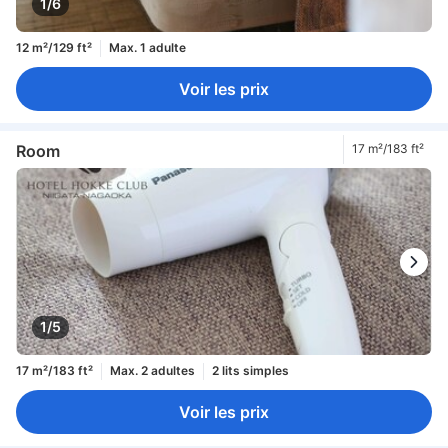
1/6
12 m²/129 ft²
Max. 1 adulte
Voir les prix
Room
17 m²/183 ft²
1/5
17 m²/183 ft²
Max. 2 adultes
2 lits simples
Voir les prix