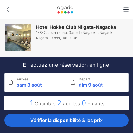
Hotel Hokke Club Niigata-Nagaoka
1-3-2, Jounai-cho, Gare de Nagaoka, Nagaoka,
Niigata, Japon, 940-0061
Effectuez une réservation en ligne
Arrivée
Départ
sam 8 août
dim 9 août
1
2
0
Chambre
adultes
Enfants
Vérifier la disponibilité & les prix