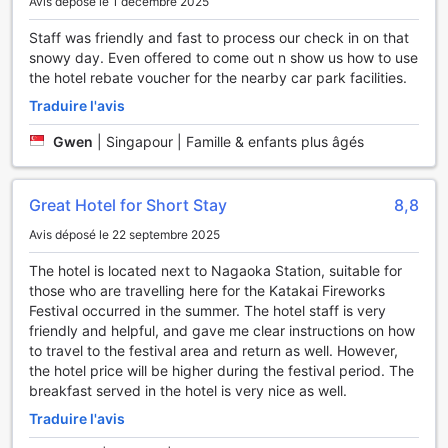
Avis déposé le 1 décembre 2025
où chaque détail a été pensé pour favoriser la sérénité.
Vous pourrez profiter de soins personnalisés qui allient
Staff was friendly and fast to process our check in on that
techniques traditionnelles et modernes, garantissant une
snowy day. Even offered to come out n show us how to use
expérience unique et revitalisante. Que vous choisissiez un
the hotel rebate voucher for the nearby car park facilities.
massage apaisant ou un soin du visage revitalisant, l'Hôtel
Hokke Club Niigata-Nagaoka vous promet une escapade
Traduire l'avis
inoubliable dédiée à votre bien-être.
Gwen
|
Singapour | Famille & enfants plus âgés
Les Installations Pratiques de l'Hôtel Hokke Club Niigata-
Nagaoka
Great Hotel for Short Stay
8,8
L'Hôtel Hokke Club Niigata-Nagaoka se distingue par ses
Avis déposé le 22 septembre 2025
installations pratiques conçues pour offrir un séjour sans
tracas à ses hôtes. Pour garantir la sécurité de vos biens
The hotel is located next to Nagaoka Station, suitable for
précieux, l'établissement dispose de coffres-forts à la
those who are travelling here for the Katakai Fireworks
réception, vous permettant de profiter de votre séjour en
Festival occurred in the summer. The hotel staff is very
toute tranquillité d'esprit. De plus, le Wi-Fi gratuit est
friendly and helpful, and gave me clear instructions on how
accessible dans toutes les chambres, ainsi que dans les
to travel to the festival area and return as well. However,
espaces publics, vous assurant de rester connecté à tout
the hotel price will be higher during the festival period. The
moment, que ce soit pour le travail ou le loisir.
breakfast served in the hotel is very nice as well.
Pour votre confort, l'hôtel propose également un service de
Traduire l'avis
stockage des bagages, idéal pour ceux qui souhaitent
explorer la ville sans être alourdis par leurs valises. Si vous