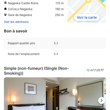
Nagaoka Castle Ruins
110 m
CoCoLo Nagaoka
160 m
Gare de Nagaoka
250 m
Voir la carte
Voir les alentours
Bon à savoir
Rapport qualité-prix
8.3
Note de l'emplacement
8.4
Simple (non-fumeur) (Single (Non-
12 m²/129 ft²
Smoking))