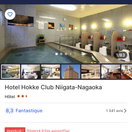
1/83
2.5 étoiles au classement par étoile
Hotel Hokke Club Niigata-Nagaoka
Hôtel
8,3
Fantastique
1 341 avis
Apprécié !
Réservé 9 fois aujourd'hui