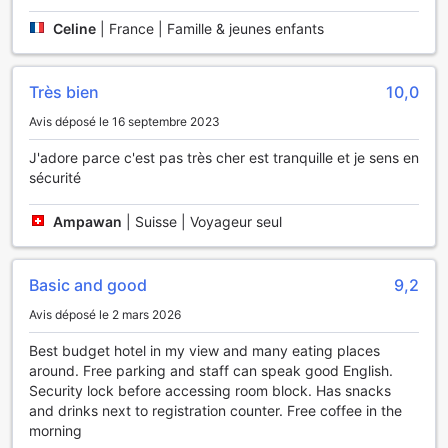
garantissant un espace agréable et frais pour votre séjour.
Que vous soyez en voyage d'affaires ou en vacances, ces
Celine
|
France | Famille & jeunes enfants
installations pratiques vous offriront une expérience sans
souci et agréable.
Très bien
10,0
Facilités de Transport au HOP INN Surin
Avis déposé le 16 septembre 2023
Le HOP INN Surin se distingue par ses excellentes facilités
J'adore parce c'est pas très cher est tranquille et je sens en
de transport, rendant votre séjour à Surin à la fois pratique
sécurité
et agréable. Pour les voyageurs arrivant par avion, l'hôtel
propose un service de transfert aéroport qui assure un
trajet sans stress entre l'aéroport et votre hébergement. Ce
Ampawan
|
Suisse | Voyageur seul
service est idéal pour ceux qui souhaitent éviter les tracas
des transports en commun et commencer leur séjour en
toute sérénité.
Basic and good
9,2
De plus, le HOP INN Surin dispose d'un parking sur place,
Avis déposé le 2 mars 2026
offrant aux clients la possibilité de garer leur véhicule en
toute sécurité. Ce parking est entièrement gratuit, ce qui
Best budget hotel in my view and many eating places
est un avantage considérable pour les visiteurs souhaitant
around. Free parking and staff can speak good English.
explorer la région en voiture. Que vous veniez pour les
Security lock before accessing room block. Has snacks
affaires ou pour le plaisir, ces facilités de transport font du
and drinks next to registration counter. Free coffee in the
HOP INN Surin un choix judicieux pour un séjour sans
morning
souci.