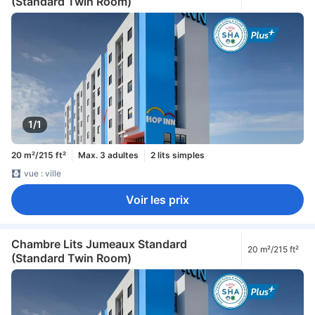
(Standard Twin Room)
1/1
20 m²/215 ft²
Max. 3 adultes
2 lits simples
vue : ville
Voir les prix
Chambre Lits Jumeaux Standard
20 m²/215 ft²
(Standard Twin Room)