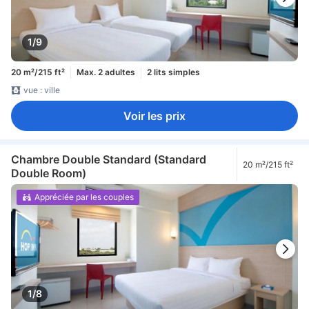
1/9
20 m²/215 ft²
Max. 2 adultes
2 lits simples
vue : ville
Voir les prix
Chambre Double Standard (Standard
20 m²/215 ft²
Double Room)
Appréciée par les couples
1/8