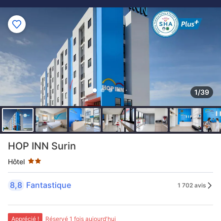
1/39
2 étoiles au classement par étoile
HOP INN Surin
Hôtel
8,8
Fantastique
1 702 avis
Apprécié !
Réservé 1 fois aujourd'hui