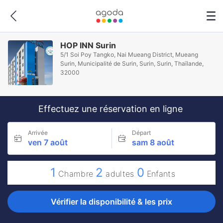
HOP INN Surin
5/1 Soi Poy Tangko, Nai Mueang District, Mueang
Surin, Municipalité de Surin, Surin, Surin, Thaïlande,
32000
Effectuez une réservation en ligne
Arrivée
Départ
ven 7 août
sam 8 août
1
2
0
Chambre
adultes
Enfants
Vérifier la disponibilité & les prix