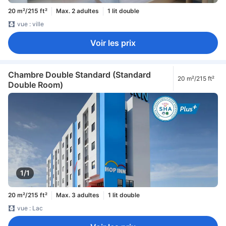
20 m²/215 ft²
Max. 2 adultes
1 lit double
vue : ville
Voir les prix
Chambre Double Standard (Standard
20 m²/215 ft²
Double Room)
1/1
20 m²/215 ft²
Max. 3 adultes
1 lit double
vue : Lac