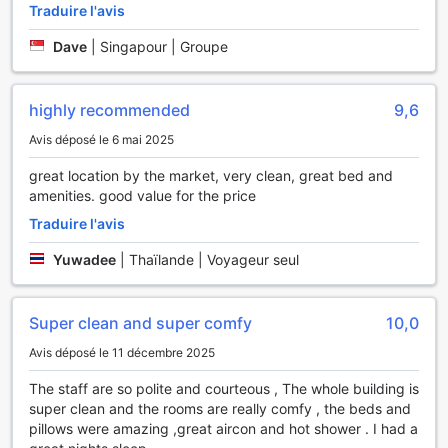
Traduire l'avis
Confort et Commodités au HOP INN Surin
Dave
|
Singapour | Groupe
Au HOP INN Surin, chaque chambre est un véritable havre
de paix, conçu pour vous offrir un confort inégalé durant
highly recommended
9,6
votre séjour. Grâce à la climatisation, vous pourrez profiter
d'un environnement frais et agréable, même pendant les
Avis déposé le 6 mai 2025
journées les plus chaudes de Thaïlande. Les chambres sont
également dotées d'un balcon ou d'une terrasse, où vous
great location by the market, very clean, great bed and
pourrez savourer votre café du matin tout en admirant la
amenities. good value for the price
vue sur les environs paisibles.
Traduire l'avis
Les installations modernes ne s'arrêtent pas là. Chaque
chambre est équipée d'une télévision par satellite/câble,
Yuwadee
|
Thaïlande | Voyageur seul
vous permettant de vous détendre avec vos émissions
préférées après une journée d'exploration. Pour votre
commodité, vous trouverez également de l'eau en bouteille
Super clean and super comfy
10,0
offerte, un réfrigérateur pour garder vos boissons fraîches,
ainsi que des articles de toilette de qualité. Les rideaux
Avis déposé le 11 décembre 2025
occultants garantissent des nuits paisibles, tandis que le
The staff are so polite and courteous , The whole building is
linge de lit et les serviettes douces ajoutent une touche de
super clean and the rooms are really comfy , the beds and
luxe à votre expérience. Au HOP INN Surin, chaque détail
pillows were amazing ,great aircon and hot shower . I had a
est pensé pour vous offrir un séjour mémorable.