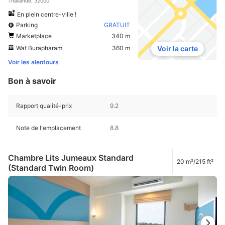
Thaïlande, 32000
En plein centre-ville !
Parking
GRATUIT
Marketplace
340 m
Wat Burapharam
360 m
Voir la carte
Voir les alentours
Bon à savoir
Rapport qualité-prix
9.2
Note de l'emplacement
8.8
Chambre Lits Jumeaux Standard
20 m²/215 ft²
(Standard Twin Room)