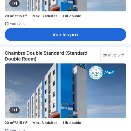
1/1
20 m²/215 ft²
Max. 3 adultes
1 lit double
vue : ville
Voir les prix
Chambre Double Standard (Standard
20 m²/215 ft²
Double Room)
1/1
20 m²/215 ft²
Max. 3 adultes
1 lit double
vue : ville