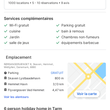
1000 locations • 5 - 10 réservations • 9 avis
Services complémentaires
Wi-Fi gratuit
Parking gratuit
cuisine
bain à remous
Jardin
Chambres non-fumeurs
salle de jeux
équipements barbecue
Emplacement
RØRSANGERVÆNGET 8, Skaven, Hemmet,
Midtjyllen, Danemark, 6880
Parking
GRATUIT
Skaven Lystbaadehavn
800 m
Hemmet Havn
3,13 km
Flyvergraven Ved Hemmet
4,47 km
Voir la carte
Voir les alentours
6 person holiday home in Tarm