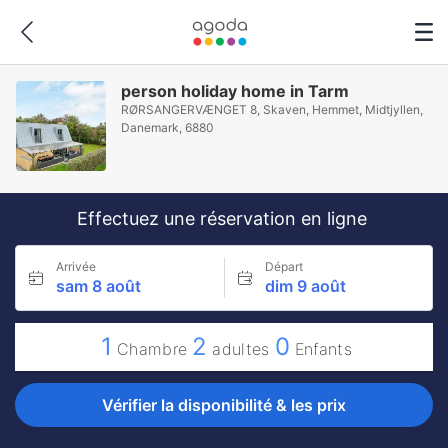
person holiday home in Tarm
RØRSANGERVÆNGET 8, Skaven, Hemmet, Midtjyllen,
Danemark, 6880
Effectuez une réservation en ligne
Arrivée
Départ
sam 8 août
dim 9 août
1
2
0
Chambre
adultes
Enfants
Vérifier la disponibilité & les prix