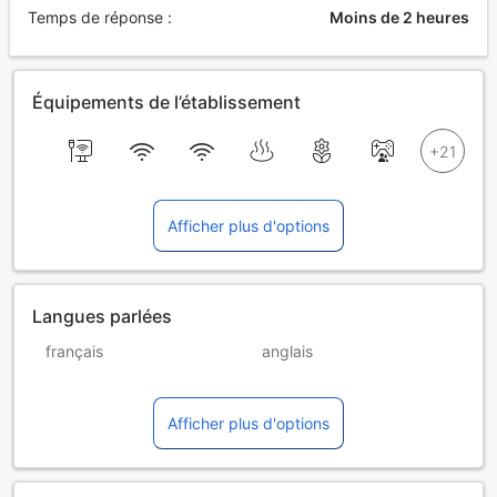
Temps de réponse :
Moins de 2 heures
Équipements de l’établissement
Afficher plus d'options
Langues parlées
français
anglais
allemand
croate
Afficher plus d'options
danois
espagnol
italien
néerlandais