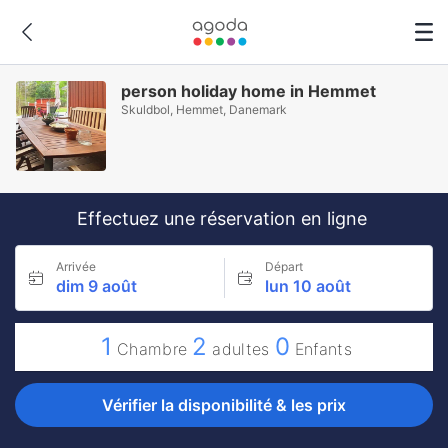
person holiday home in Hemmet
Skuldbol, Hemmet, Danemark
Effectuez une réservation en ligne
Arrivée
Départ
dim 9 août
lun 10 août
1
2
0
Chambre
adultes
Enfants
Vérifier la disponibilité & les prix