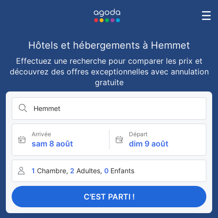
Hôtels et hébergements à Hemmet
Effectuez une recherche pour comparer les prix et
découvrez des offres exceptionnelles avec annulation
gratuite
Hemmet
Arrivée
Départ
sam 8 août
dim 9 août
1
Chambre,
2
Adultes,
0
Enfants
C'EST PARTI !