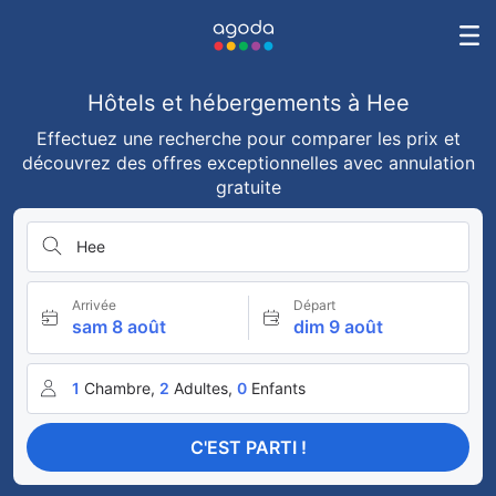
Hôtels et hébergements à Hee
Effectuez une recherche pour comparer les prix et
découvrez des offres exceptionnelles avec annulation
gratuite
Hee
Arrivée
Départ
sam 8 août
dim 9 août
1
Chambre,
2
Adultes,
0
Enfants
C'EST PARTI !