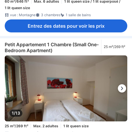
60 m²/646 ft²
Max. 6 adultes
1 lit queen size / 1 lit superposé /
1 lit queen size
vue : Montagne
3 chambres
1 salle de bains
Entrez des dates pour voir les prix
Petit Appartement 1 Chambre (Small One-
25 m²/269 ft²
Bedroom Apartment)
1/13
25 m²/269 ft²
Max. 2 adultes
1 lit queen size