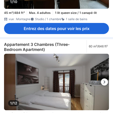
1/10
45 m²/484 ft²
Max. 4 adultes
1 lit queen size / 1 canapé-lit
vue : Montagne
Studio / 1 chambre
1 salle de bains
Entrez des dates pour voir les prix
Appartement 3 Chambres (Three-
60 m²/646 ft²
Bedroom Apartment)
1/12