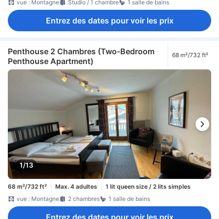
vue : Montagne
Studio / 1 chambre
1 salle de bains
Entrez des dates pour voir les prix
Penthouse 2 Chambres (Two-Bedroom
68 m²/732 ft²
Penthouse Apartment)
1/13
68 m²/732 ft²
Max. 4 adultes
1 lit queen size / 2 lits simples
vue : Montagne
2 chambres
1 salle de bains
Entrez des dates pour voir les prix