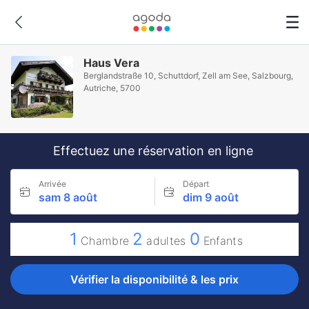
Haus Vera
Berglandstraße 10, Schuttdorf, Zell am See, Salzbourg,
Autriche, 5700
Effectuez une réservation en ligne
Arrivée
Départ
sam 8 août
dim 9 août
1
2
0
Chambre
adultes
Enfants
Vérifier la disponibilité & les prix