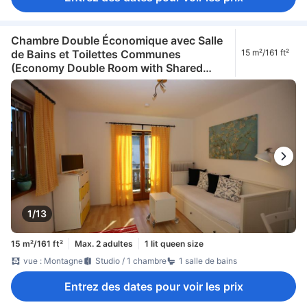
Chambre Double Économique avec Salle
de Bains et Toilettes Communes
15 m²/161 ft²
(Economy Double Room with Shared
Bathroom or Toilet)
1/13
15 m²/161 ft²
Max. 2 adultes
1 lit queen size
vue : Montagne
Studio / 1 chambre
1 salle de bains
Entrez des dates pour voir les prix