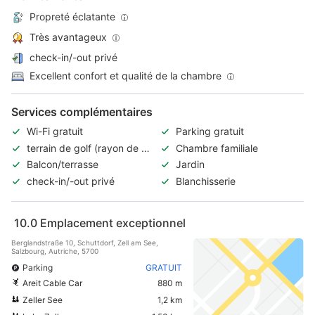
Propreté éclatante
Très avantageux
check-in/-out privé
Excellent confort et qualité de la chambre
Services complémentaires
Wi-Fi gratuit
Parking gratuit
terrain de golf (rayon de 3
Chambre familiale
km)
Balcon/terrasse
Jardin
check-in/-out privé
Blanchisserie
10.0
Emplacement exceptionnel
Berglandstraße 10, Schuttdorf, Zell am See,
Salzbourg, Autriche, 5700
Parking
GRATUIT
Areit Cable Car
880 m
Zeller See
1,2 km