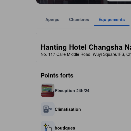
Aperçu
Chambres
Équipements
Chaque notation est fournie par l'établissement à t
tooltip
2 étoiles sur 5
Hanting Hotel Changsha Na
No. 117 Cai'e Middle Road, Wuyi Square/IFS, C
Points forts
Réception 24h/24
Climatisation
boutiques