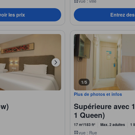
vue : ville
oir les prix
Entrez des 
1/5
Plus de photos et infos
ow)
Supérieure avec 1
1 Queen)
17 m²/183 ft²
Max. 2 adultes
1 l
vue : Rue