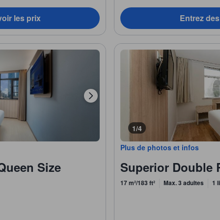
oir les prix
Entrez des 
1/4
Plus de photos et infos
 Queen Size
Superior Double
17 m²/183 ft²
Max. 3 adultes
1 l