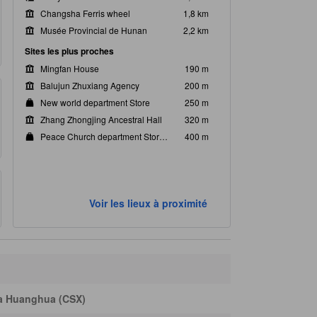
Changsha Ferris wheel
1,8 km
Musée Provincial de Hunan
2,2 km
Sites les plus proches
Mingfan House
190 m
Balujun Zhuxiang Agency
200 m
New world department Store
250 m
Zhang Zhongjing Ancestral Hall
320 m
Peace Church department Store (Wuyi square)
400 m
Voir les lieux à proximité
ha Huanghua (CSX)