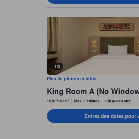
1/3
Plus de photos et infos
King Room A (No Window
15 m²/161 ft²
Max. 3 adultes
1 lit queen size
Entrez des dates pour v