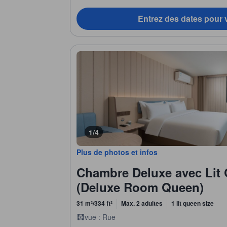
Entrez des dates pour v
1/4
Plus de photos et infos
Chambre Deluxe avec Lit
(Deluxe Room Queen)
31 m²/334 ft²
Max. 2 adultes
1 lit queen size
vue : Rue