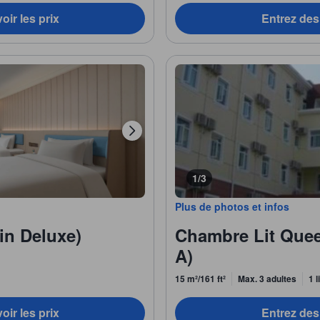
oir les prix
Entrez des 
1/3
Plus de photos et infos
in Deluxe)
Chambre Lit Quee
A)
15 m²/161 ft²
Max. 3 adultes
1 l
oir les prix
Entrez des 