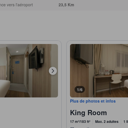
nce vers l'aéroport
23,5 Km
1/6
Plus de photos et infos
King Room
17 m²/183 ft²
Max. 2 adultes
1 l