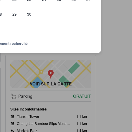
8
29
30
ous pouvez espérer obtenir
Note des avis de l'établissement : 9,5 sur 10 Superbe 350 avis
9,5
Superbe
Lire tous les avis
ssement recherché
350 avis
VOIR SUR LA CARTE
Parking
GRATUIT
Sites incontournables
Tianxin Tower
1,1 km
Changsha Bamboo Slips Museum
1,1 km
Martyr's Park
1,4 km