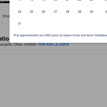
24
25
26
27
28
29
30
2
Emplacement
Conditions
31
itre indicatif quant au niveau de confort, services et commodités que v
Prix approximatifs (en USD) pour un séjour d'une nuit dans l'établi
tional Financial Center
hangsha, Chine, 410000
- VOIR SUR LA CARTE