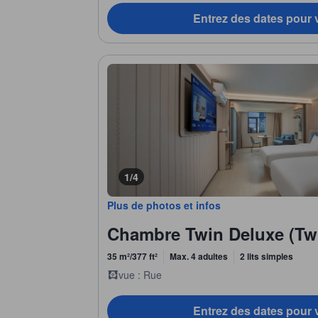
Entrez des dates pour v
1/4
Plus de photos et infos
Chambre Twin Deluxe (Tw
35 m²/377 ft²
Max. 4 adultes
2 lits simples
vue : Rue
Entrez des dates pour v