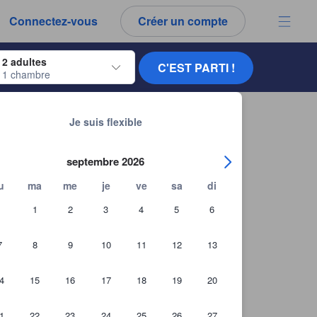
Connectez-vous
Créer un compte
ur naviguer, appuyez sur Entrée pour sélectionner.
2 adultes
C'EST PARTI !
1 chambre
ur de dates. Utilisez les flèches du clavier pour naviguer entre les dates d'
Chercher d'autres établissements
al Center
Je suis flexible
septembre 2026
u
ma
me
je
ve
sa
di
1
2
3
4
5
6
7
8
9
10
11
12
13
4
15
16
17
18
19
20
1
22
23
24
25
26
27