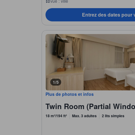
vue : ville
Entrez des dates pour v
1/5
Plus de photos et infos
Twin Room (Partial Wind
18 m²/194 ft²
Max. 3 adultes
2 lits simples