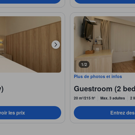
1/2
Plus de photos et infos
)
Guestroom (2 bed
20 m²/215 ft²
Max. 3 adultes
2 
oir les prix
Entrez des 