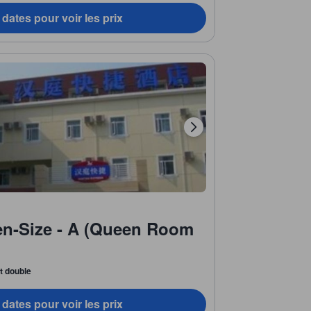
dates pour voir les prix
n-Size - A (Queen Room
it double
dates pour voir les prix