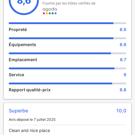
8,6
Fournis par les hôtes vérifiés de
permettront de profiter de nombreuses activités pendant
votre séjour. Terminez vos journées en toute tranquillité
grâce aux équipements de spa à votre disposition et
proposés dans cet hôtel.
Propreté
8.9
Équipements
8.9
Emplacement
8.7
Service
9
Rapport qualité-prix
8.8
Superbe
10,0
Avis déposé le 7 juillet 2025
Clean and nice place