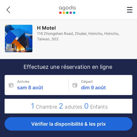
H Motel
116 Zhongshan Road, Zhubei, Hsinchu, Hsinchu,
Taïwan, 302
Effectuez une réservation en ligne
Arrivée
Départ
sam 8 août
dim 9 août
1
2
0
Chambre
adultes
Enfants
Vérifier la disponibilité & les prix