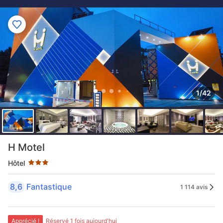
1/42
3 étoiles au classement par étoile
H Motel
Hôtel
8,6
Fantastique
1 114 avis
Apprécié !
Réservé 1 fois aujourd'hui