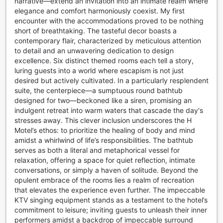
narrative—extend an invitation into an intimate realm where
elegance and comfort harmoniously coexist. My first
encounter with the accommodations proved to be nothing
short of breathtaking. The tasteful decor boasts a
contemporary flair, characterized by meticulous attention
to detail and an unwavering dedication to design
excellence. Six distinct themed rooms each tell a story,
luring guests into a world where escapism is not just
desired but actively cultivated. In a particularly resplendent
suite, the centerpiece—a sumptuous round bathtub
designed for two—beckoned like a siren, promising an
indulgent retreat into warm waters that cascade the day's
stresses away. This clever inclusion underscores the H
Motel’s ethos: to prioritize the healing of body and mind
amidst a whirlwind of life’s responsibilities. The bathtub
serves as both a literal and metaphorical vessel for
relaxation, offering a space for quiet reflection, intimate
conversations, or simply a haven of solitude. Beyond the
opulent embrace of the rooms lies a realm of recreation
that elevates the experience even further. The impeccable
KTV singing equipment stands as a testament to the hotel’s
commitment to leisure; inviting guests to unleash their inner
performers amidst a backdrop of impeccable surround