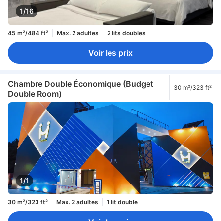
1/16
45 m²/484 ft²
Max. 2 adultes
2 lits doubles
Voir les prix
Chambre Double Économique (Budget
30 m²/323 ft²
Double Room)
1/1
30 m²/323 ft²
Max. 2 adultes
1 lit double