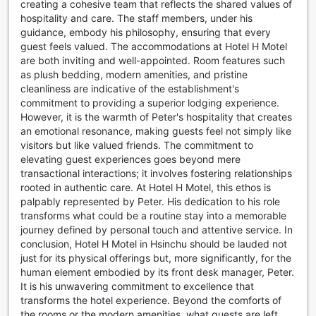
creating a cohesive team that reflects the shared values of
hospitality and care. The staff members, under his
guidance, embody his philosophy, ensuring that every
guest feels valued. The accommodations at Hotel H Motel
are both inviting and well-appointed. Room features such
as plush bedding, modern amenities, and pristine
cleanliness are indicative of the establishment's
commitment to providing a superior lodging experience.
However, it is the warmth of Peter's hospitality that creates
an emotional resonance, making guests feel not simply like
visitors but like valued friends. The commitment to
elevating guest experiences goes beyond mere
transactional interactions; it involves fostering relationships
rooted in authentic care. At Hotel H Motel, this ethos is
palpably represented by Peter. His dedication to his role
transforms what could be a routine stay into a memorable
journey defined by personal touch and attentive service. In
conclusion, Hotel H Motel in Hsinchu should be lauded not
just for its physical offerings but, more significantly, for the
human element embodied by its front desk manager, Peter.
It is his unwavering commitment to excellence that
transforms the hotel experience. Beyond the comforts of
the rooms or the modern amenities, what guests are left