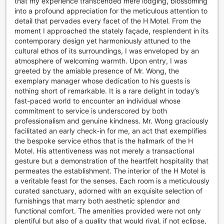
that my experience transcended mere lodging, blossoming
into a profound appreciation for the meticulous attention to
detail that pervades every facet of the H Motel. From the
moment I approached the stately façade, resplendent in its
contemporary design yet harmoniously attuned to the
cultural ethos of its surroundings, I was enveloped by an
atmosphere of welcoming warmth. Upon entry, I was
greeted by the amiable presence of Mr. Wong, the
exemplary manager whose dedication to his guests is
nothing short of remarkable. It is a rare delight in today’s
fast-paced world to encounter an individual whose
commitment to service is underscored by both
professionalism and genuine kindness. Mr. Wong graciously
facilitated an early check-in for me, an act that exemplifies
the bespoke service ethos that is the hallmark of the H
Motel. His attentiveness was not merely a transactional
gesture but a demonstration of the heartfelt hospitality that
permeates the establishment. The interior of the H Motel is
a veritable feast for the senses. Each room is a meticulously
curated sanctuary, adorned with an exquisite selection of
furnishings that marry both aesthetic splendor and
functional comfort. The amenities provided were not only
plentiful but also of a quality that would rival, if not eclipse,