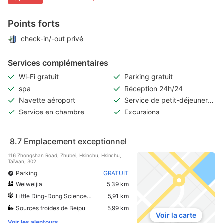
Points forts
check-in/-out privé
Services complémentaires
Wi-Fi gratuit
Parking gratuit
spa
Réception 24h/24
Navette aéroport
Service de petit-déjeuner à
emporter
Service en chambre
Excursions
8.7
Emplacement exceptionnel
116 Zhongshan Road, Zhubei, Hsinchu, Hsinchu,
Taïwan, 302
Parking
GRATUIT
Weiweijia
5,39 km
Little Ding-Dong Science Theme Park
5,91 km
Sources froides de Beipu
5,99 km
Voir la carte
Voir les alentours