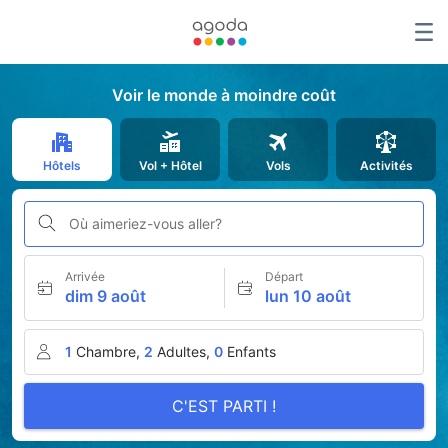
Voir le monde à moindre coût
Hôtels
Vol + Hôtel
Vols
Activités
Où aimeriez-vous aller?
Arrivée
Départ
dim 9 août
lun 10 août
1
Chambre,
2
Adultes,
0
Enfants
C'EST PARTI !