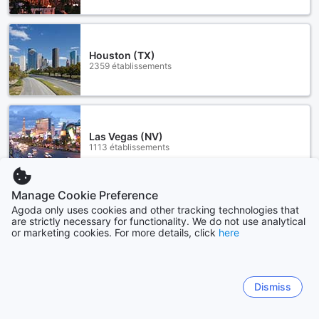
Houston (TX)
2359 établissements
Las Vegas (NV)
1113 établissements
Manage Cookie Preference
Voir plus
Agoda only uses cookies and other tracking technologies that
are strictly necessary for functionality. We do not use analytical
or marketing cookies. For more details, click
here
Tout voir
Sitemap
Dismiss