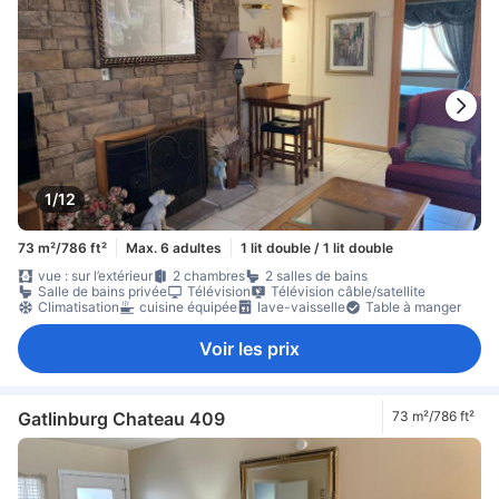
1/12
73 m²/786 ft²
Max. 6 adultes
1 lit double / 1 lit double
vue : sur l’extérieur
2 chambres
2 salles de bains
Salle de bains privée
Télévision
Télévision câble/satellite
Climatisation
cuisine équipée
lave-vaisselle
Table à manger
Voir les prix
Gatlinburg Chateau 409
73 m²/786 ft²