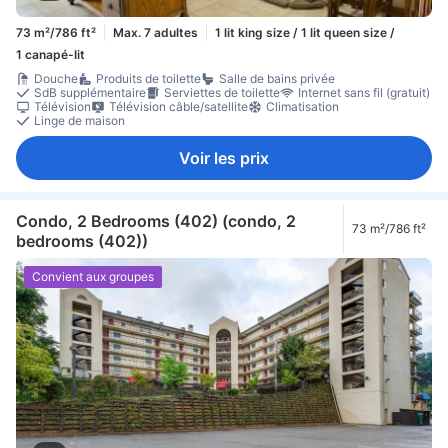
73 m²/786 ft²
Max. 7 adultes
1 lit king size / 1 lit queen size /
1 canapé-lit
Douche
Produits de toilette
Salle de bains privée
SdB supplémentaire
Serviettes de toilette
Internet sans fil (gratuit)
Télévision
Télévision câble/satellite
Climatisation
Linge de maison
Voir les prix
Condo, 2 Bedrooms (402) (condo, 2
73 m²/786 ft²
bedrooms (402))
Convient aux groupes