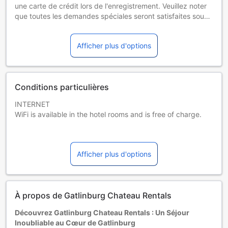
une carte de crédit lors de l'enregistrement. Veuillez noter
que toutes les demandes spéciales seront satisfaites sous
réserve de disponibilité et pourront entraîner des frais
supplémentaires. Les enterrements de vie de célibataire et
Afficher plus d'options
autres fêtes de ce type sont interdits dans cet
établissement. Piscine inaccessible du jeu. 1 oct. 2026 au
ven. 30 avr. 2027
Conditions particulières
INTERNET
WiFi is available in the hotel rooms and is free of charge.
PARKING
Free private parking is possible on site (reservation is not
Afficher plus d'options
needed).
PETS
Pets are not allowed.
À propos de Gatlinburg Chateau Rentals
CHILDREN AND EXTRA BED POLICY
Découvrez Gatlinburg Chateau Rentals : Un Séjour
Children of any age are allowed.
Inoubliable au Cœur de Gatlinburg
Children up to and including 17 years old stay for free when