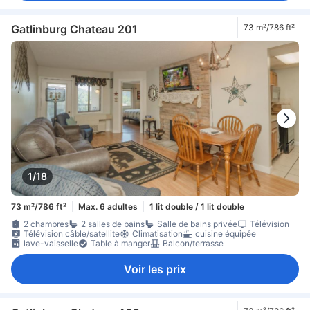
Gatlinburg Chateau 201
73 m²/786 ft²
1/18
73 m²/786 ft²
Max. 6 adultes
1 lit double / 1 lit double
2 chambres
2 salles de bains
Salle de bains privée
Télévision
Télévision câble/satellite
Climatisation
cuisine équipée
lave-vaisselle
Table à manger
Balcon/terrasse
Voir les prix