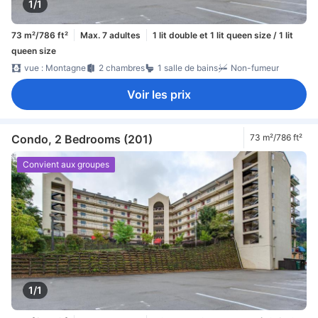
1/1
73 m²/786 ft²
Max. 7 adultes
1 lit double et 1 lit queen size / 1 lit
queen size
vue : Montagne
2 chambres
1 salle de bains
Non-fumeur
Voir les prix
Condo, 2 Bedrooms (201)
73 m²/786 ft²
Convient aux groupes
1/1