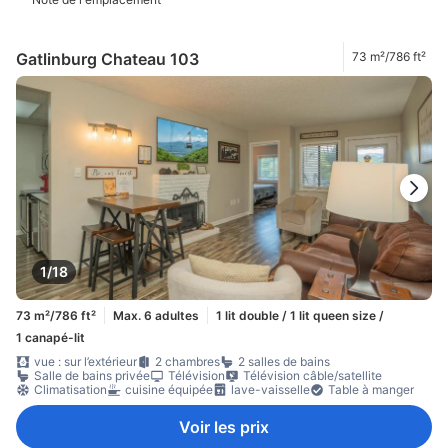
Gatlinburg Chateau 103
73 m²/786 ft²
1/18
73 m²/786 ft²
Max. 6 adultes
1 lit double / 1 lit queen size /
1 canapé-lit
vue : sur l’extérieur
2 chambres
2 salles de bains
Salle de bains privée
Télévision
Télévision câble/satellite
Climatisation
cuisine équipée
lave-vaisselle
Table à manger
Voir les prix