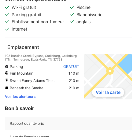
Wi-Fi gratuit
Piscine
Parking gratuit
Blanchisserie
Etablissement non-fumeur
anglais
Internet
Emplacement
102 Baskins Creek Bypass, Gatlinburg, Gatlinburg
(TN), Tennessee, États-Unis, TN 37738
Parking
GRATUIT
Fun Mountain
140 m
Sweet Fanny Adams Theatre
210 m
Beneath the Smoke
210 m
Voir la carte
Voir les alentours
Bon à savoir
Rapport qualité-prix
Note de l'emplacement