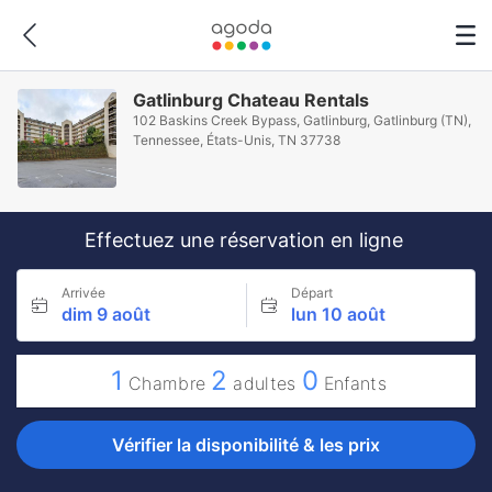
Gatlinburg Chateau Rentals
102 Baskins Creek Bypass, Gatlinburg, Gatlinburg (TN),
Tennessee, États-Unis, TN 37738
Effectuez une réservation en ligne
Arrivée
Départ
dim 9 août
lun 10 août
1
2
0
Chambre
adultes
Enfants
Vérifier la disponibilité & les prix