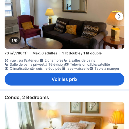
1/9
73 m²/786 ft²
Max. 6 adultes
1 lit double / 1 lit double
vue : sur l’extérieur
2 chambres
2 salles de bains
Salle de bains privée
Télévision
Télévision câble/satellite
Climatisation
cuisine équipée
lave-vaisselle
Table à manger
Voir les prix
Condo, 2 Bedrooms