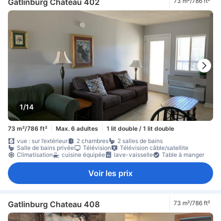
Gatlinburg Chateau 402
73 m²/786 ft²
1/14
73 m²/786 ft²
Max. 6 adultes
1 lit double / 1 lit double
vue : sur l’extérieur
2 chambres
2 salles de bains
Salle de bains privée
Télévision
Télévision câble/satellite
Climatisation
cuisine équipée
lave-vaisselle
Table à manger
Voir les prix
Gatlinburg Chateau 408
73 m²/786 ft²