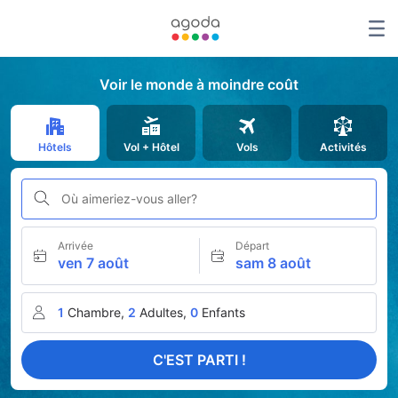
Voir le monde à moindre coût
Hôtels
Vol + Hôtel
Vols
Activités
Où aimeriez-vous aller?
Arrivée
Départ
ven 7 août
sam 8 août
1
Chambre,
2
Adultes,
0
Enfants
C'EST PARTI !