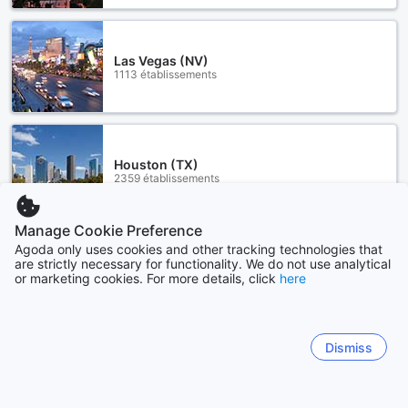
Las Vegas (NV)
1113 établissements
Houston (TX)
2359 établissements
Manage Cookie Preference
Voir plus
Agoda only uses cookies and other tracking technologies that
are strictly necessary for functionality. We do not use analytical
or marketing cookies. For more details, click
here
Tout voir
Sitemap
Dismiss
Tout afficher
Bons de réduction & Offres