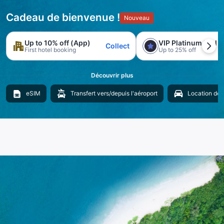
Cadeau de bienvenue !
Nouveau
Up to 10% off (App)
VIP Platinum trial
Collect
First hotel booking
Up to 25% off
Découvrir plus
eSIM
Transfert vers/depuis l'aéroport
Location de 