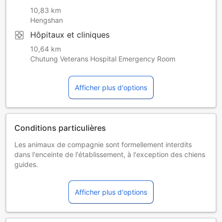
10,83 km
Hengshan
Hôpitaux et cliniques
10,64 km
Chutung Veterans Hospital Emergency Room
Afficher plus d'options
Conditions particulières
Les animaux de compagnie sont formellement interdits
dans l'enceinte de l'établissement, à l'exception des chiens
guides.
À partir du 1er janvier 2025, cet établissement ne fournira
plus d’articles jetables conformément à la réglementation
Afficher plus d'options
gouvernementale. Si vous avez besoin de quoi que ce soit
pendant votre séjour, n’hésitez pas à contacter la réception
pour obtenir de l’aide.