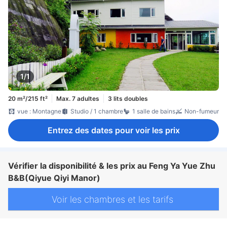
1/1
20 m²/215 ft²
Max. 7 adultes
3 lits doubles
vue : Montagne
Studio / 1 chambre
1 salle de bains
Non-fumeur
Entrez des dates pour voir les prix
Vérifier la disponibilité & les prix au Feng Ya Yue Zhu
B&B(Qiyue Qiyi Manor)
Voir les chambres et les tarifs