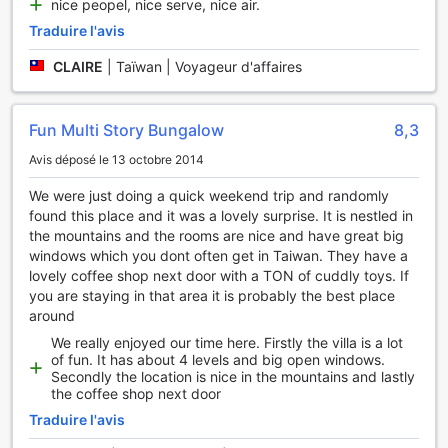
nice peopel, nice serve, nice air.
l'atmosphère chaleureuse et accueillante de
Traduire l'avis
l'établissement. Que vous soyez en voyage d'affaires ou en
vacances, ces installations pratiques font du Feng Ya Yue
CLAIRE
|
Taïwan | Voyageur d'affaires
Zhu B&B un choix incontournable pour un séjour agréable
et sans tracas.
Fun Multi Story Bungalow
8,3
Facilités de Transport au Feng Ya Yue Zhu B&B
Avis déposé le 13 octobre 2014
Le Feng Ya Yue Zhu B&B à Hsinchu, Taïwan, offre des
facilités de transport exceptionnelles pour garantir un
We were just doing a quick weekend trip and randomly
séjour sans tracas à ses hôtes. Pour ceux qui souhaitent
found this place and it was a lovely surprise. It is nestled in
explorer la région à leur rythme, l'établissement propose
the mountains and the rooms are nice and have great big
des visites guidées qui permettent de découvrir les
windows which you dont often get in Taiwan. They have a
merveilles locales tout en bénéficiant de l'expertise de
lovely coffee shop next door with a TON of cuddly toys. If
guides passionnés. Que vous soyez intéressé par la
you are staying in that area it is probably the best place
culture, la gastronomie ou les paysages, ces tours sont
around
conçues pour enrichir votre expérience.
We really enjoyed our time here. Firstly the villa is a lot
De plus, le Feng Ya Yue Zhu B&B dispose d'un parking
of fun. It has about 4 levels and big open windows.
gratuit, un atout précieux pour les voyageurs en voiture.
Secondly the location is nice in the mountains and lastly
the coffee shop next door
Vous pourrez ainsi stationner votre véhicule en toute
sécurité, sans frais supplémentaires, et partir à la
Traduire l'avis
découverte des trésors de Hsinchu en toute tranquillité.