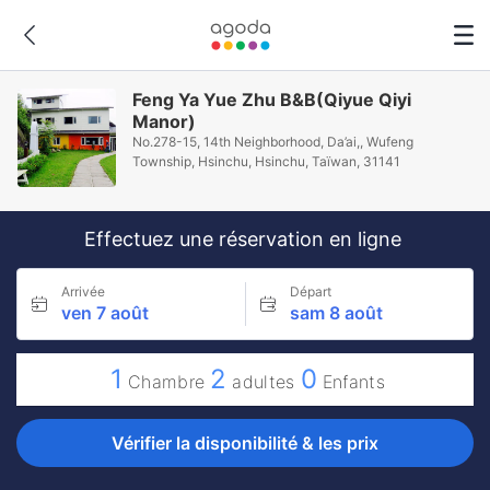
Feng Ya Yue Zhu B&B(Qiyue Qiyi
Manor)
No.278-15, 14th Neighborhood, Da’ai,, Wufeng
Township, Hsinchu, Hsinchu, Taïwan, 31141
Effectuez une réservation en ligne
Arrivée
Départ
ven 7 août
sam 8 août
1
2
0
Chambre
adultes
Enfants
Vérifier la disponibilité & les prix