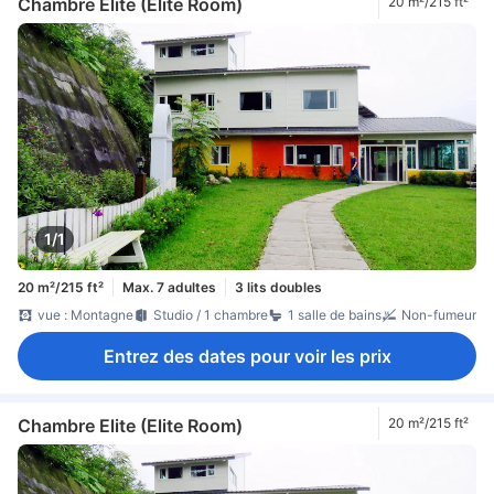
Chambre Elite (Elite Room)
20 m²/215 ft²
1/1
20 m²/215 ft²
Max. 7 adultes
3 lits doubles
vue : Montagne
Studio / 1 chambre
1 salle de bains
Non-fumeur
Entrez des dates pour voir les prix
Chambre Elite (Elite Room)
20 m²/215 ft²