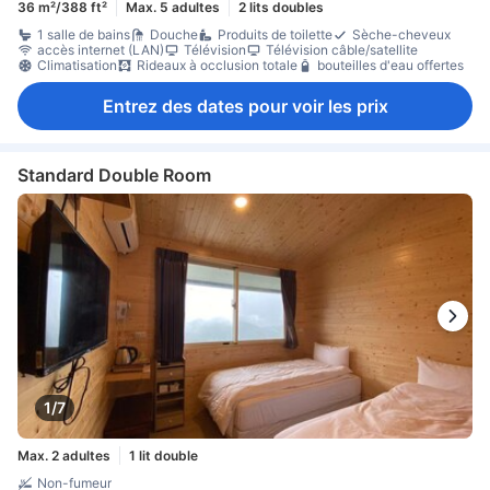
36 m²/388 ft²
Max. 5 adultes
2 lits doubles
1 salle de bains
Douche
Produits de toilette
Sèche-cheveux
accès internet (LAN)
Télévision
Télévision câble/satellite
Climatisation
Rideaux à occlusion totale
bouteilles d'eau offertes
Entrez des dates pour voir les prix
Standard Double Room
1/7
Max. 2 adultes
1 lit double
Non-fumeur