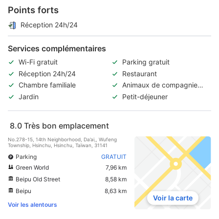
Points forts
Réception 24h/24
Services complémentaires
Wi-Fi gratuit
Parking gratuit
Réception 24h/24
Restaurant
Chambre familiale
Animaux de compagnie
acceptés
Jardin
Petit-déjeuner
8.0
Très bon emplacement
No.278-15, 14th Neighborhood, Da’ai,, Wufeng
Township, Hsinchu, Hsinchu, Taïwan, 31141
Parking
GRATUIT
Green World
7,96 km
Beipu Old Street
8,58 km
Beipu
8,63 km
Voir la carte
Voir les alentours