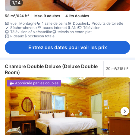
1/14
58 m²/624 ft²
Max. 9 adultes
4 lits doubles
vue : Montagne
1 salle de bains
Douche
Produits de toilette
Sèche-cheveux
accès internet (LAN)
Télévision
Télévision câble/satellite
télévision écran plat
Rideaux à occlusion totale
Entrez des dates pour voir les prix
Chambre Double Deluxe (Deluxe Double
20 m²/215 ft²
Room)
Appréciée par les couples