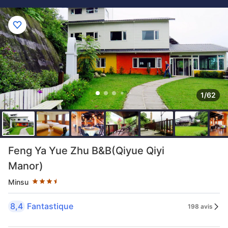
1/62
3.5 étoiles au classement par étoile
Feng Ya Yue Zhu B&B(Qiyue Qiyi
Manor)
Minsu
8,4
Fantastique
198 avis