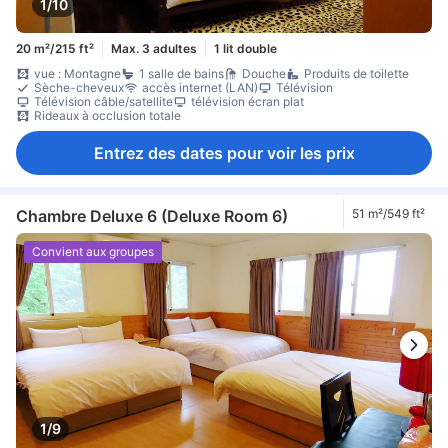
1/10
20 m²/215 ft²
Max. 3 adultes
1 lit double
vue : Montagne
1 salle de bains
Douche
Produits de toilette
Sèche-cheveux
accès internet (LAN)
Télévision
Télévision câble/satellite
télévision écran plat
Rideaux à occlusion totale
Entrez des dates pour voir les prix
Chambre Deluxe 6 (Deluxe Room 6)
51 m²/549 ft²
Convient aux groupes
1/9