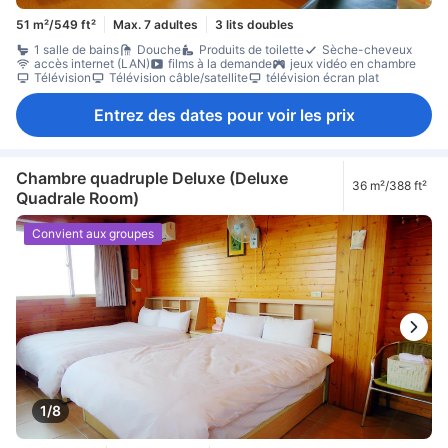
51 m²/549 ft²
Max. 7 adultes
3 lits doubles
1 salle de bains
Douche
Produits de toilette
Sèche-cheveux
accès internet (LAN)
films à la demande
jeux vidéo en chambre
Télévision
Télévision câble/satellite
télévision écran plat
Entrez des dates pour voir les prix
Chambre quadruple Deluxe (Deluxe
36 m²/388 ft²
Quadrale Room)
Convient aux groupes
1/8