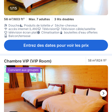
1/15
56 m²/603 ft²
Max. 7 adultes
3 lits doubles
Douche
Produits de toilette
Sèche-cheveux
accès internet (LAN)
Télévision
Télévision câble/satellite
télévision écran plat
Climatisation
bouteilles d'eau offertes
Balcon/terrasse
Entrez des dates pour voir les prix
Chambre VIP (VIP Room)
58 m²/624 ft²
Convient aux groupes