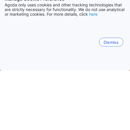
Agoda only uses cookies and other tracking technologies that
are strictly necessary for functionality. We do not use analytical
or marketing cookies. For more details, click
here
Dismiss
Accueil
Chine Établissements
Pékin Établissements
Pékin / 
District de Huairou
Universal Beijing Resort/Guoyuan/Ton
Dates de voyage populaires
Cette nuit
8 août