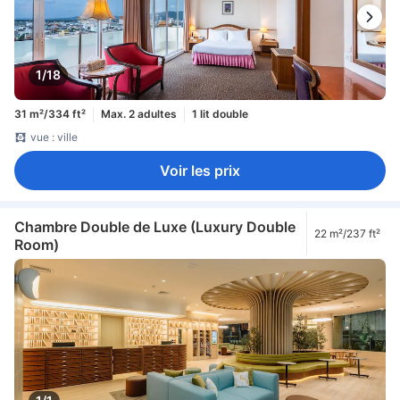
1/18
31 m²/334 ft²
Max. 2 adultes
1 lit double
vue : ville
Voir les prix
Chambre Double de Luxe (Luxury Double
22 m²/237 ft²
Room)