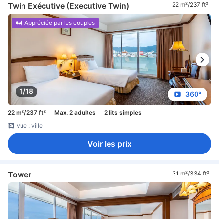
Twin Exécutive (Executive Twin)
22 m²/237 ft²
Appréciée par les couples
1/18
360°
22 m²/237 ft²
Max. 2 adultes
2 lits simples
vue : ville
Voir les prix
Tower
31 m²/334 ft²