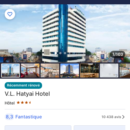
1/103
3.5 étoiles au classement par étoile
Récemment rénové
V.L. Hatyai Hotel
Hôtel
8,3
Fantastique
10 438 avis