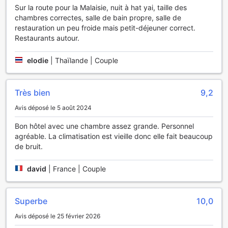
Confort et Commodités des Chambres au V.L. Hatyai
Sur la route pour la Malaisie, nuit à hat yai, taille des
Hotel
chambres correctes, salle de bain propre, salle de
restauration un peu froide mais petit-déjeuner correct.
Au V.L. Hatyai Hotel, chaque chambre est un havre de paix,
Restaurants autour.
conçue pour offrir un confort inégalé à tous ses hôtes.
Grâce à la climatisation, vous pourrez profiter d'une
elodie
|
Thaïlande | Couple
atmosphère fraîche et agréable, idéale pour échapper à la
chaleur tropicale de Hat Yai. Chaque détail a été pensé
pour votre bien-être, y compris un sèche-cheveux à votre
Très bien
9,2
disposition, afin que vous puissiez vous préparer
Avis déposé le 5 août 2024
rapidement et facilement pour vos aventures quotidiennes.
De plus, chaque chambre est équipée d'une télévision avec
Bon hôtel avec une chambre assez grande. Personnel
chaînes satellite/câble, vous permettant de vous détendre
agréable. La climatisation est vieille donc elle fait beaucoup
avec vos émissions et films préférés après une journée bien
de bruit.
remplie. Pour ceux qui aiment grignoter ou conserver des
boissons fraîches, un réfrigérateur est également inclus,
david
|
France | Couple
vous offrant la possibilité de garder vos collations à portée
de main. Que vous soyez en voyage d'affaires ou en
vacances, les installations de votre chambre au V.L. Hatyai
Superbe
10,0
Hotel sont conçues pour rendre votre séjour aussi agréable
que possible.
Avis déposé le 25 février 2026