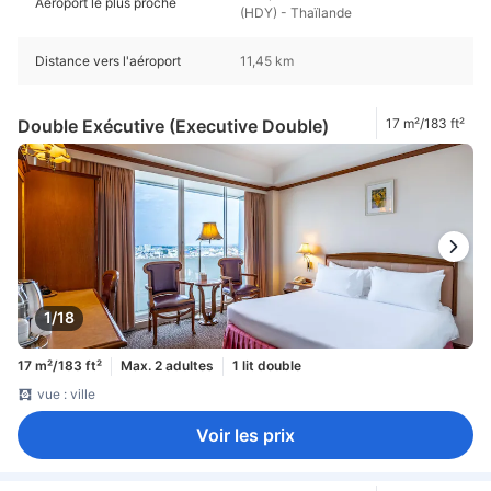
Aéroport le plus proche
(HDY) - Thaïlande
Distance vers l'aéroport
11,45 km
Double Exécutive (Executive Double)
17 m²/183 ft²
1/18
17 m²/183 ft²
Max. 2 adultes
1 lit double
vue : ville
Voir les prix