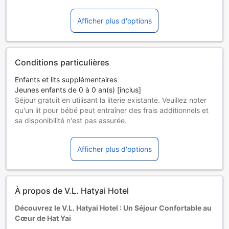
Afficher plus d'options
Conditions particulières
Enfants et lits supplémentaires
Jeunes enfants de 0 à 0 an(s) [inclus]
Séjour gratuit en utilisant la literie existante. Veuillez noter
qu'un lit pour bébé peut entraîner des frais additionnels et
sa disponibilité n'est pas assurée.
Enfants de 1 à 1 ans
Séjour gratuit en utilisant la literie existante.
Afficher plus d'options
Les hôtes de 2 ans et plus sont considérés comme des
adultes.
Les lits supplémentaires dépendent de la chambre que
vous choisissez. Pour plus de détails, veuillez vérifier la
À propos de V.L. Hatyai Hotel
capacité de chaque chambre.
Certains suppléments et des conditions particulières
Découvrez le V.L. Hatyai Hotel : Un Séjour Confortable au
peuvent s'appliquer si vous réservez plus de 5 chambres
Cœur de Hat Yai