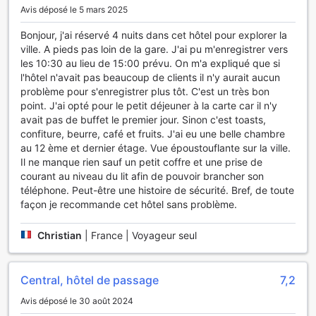
Avis déposé le 5 mars 2025
Facilités de Transport au V.L. Hatyai Hotel
Bonjour, j'ai réservé 4 nuits dans cet hôtel pour explorer la
Le V.L. Hatyai Hotel se distingue par ses excellentes
ville. A pieds pas loin de la gare. J'ai pu m'enregistrer vers
facilités de transport, conçues pour offrir à ses clients un
les 10:30 au lieu de 15:00 prévu. On m'a expliqué que si
séjour sans souci dans la vibrante ville de Hat Yai. Pour
l'hôtel n'avait pas beaucoup de clients il n'y aurait aucun
ceux arrivant par avion, l'hôtel propose un service de
problème pour s'enregistrer plus tôt. C'est un très bon
transfert aéroport pratique, garantissant une arrivée et un
point. J'ai opté pour le petit déjeuner à la carte car il n'y
départ en toute sérénité. Vous serez accueilli avec chaleur
avait pas de buffet le premier jour. Sinon c'est toasts,
et professionnalisme, vous permettant de commencer votre
confiture, beurre, café et fruits. J'ai eu une belle chambre
séjour en toute tranquillité.
au 12 ème et dernier étage. Vue époustouflante sur la ville.
De plus, le V.L. Hatyai Hotel dispose d'un parking gratuit,
Il ne manque rien sauf un petit coffre et une prise de
ce qui est un atout majeur pour les voyageurs souhaitant
courant au niveau du lit afin de pouvoir brancher son
explorer la région en voiture. Que vous souhaitiez découvrir
téléphone. Peut-être une histoire de sécurité. Bref, de toute
les merveilles de Hat Yai ou simplement profiter de la liberté
façon je recommande cet hôtel sans problème.
d'un véhicule, vous trouverez un espace de stationnement
sécurisé et accessible. Pour compléter ces services, un
Christian
|
France | Voyageur seul
service de navette est également proposé, facilitant vos
déplacements vers les attractions locales et rendant votre
expérience encore plus agréable. Avec ces options de
Central, hôtel de passage
7,2
transport, le V.L. Hatyai Hotel s'assure que chaque client
puisse profiter pleinement de son séjour sans tracas.
Avis déposé le 30 août 2024