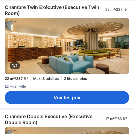
Chambre Twin Exécutive (Executive Twin
22 m²/237 ft²
Room)
1/1
22 m²/237 ft²
Max. 3 adultes
2 lits simples
vue : ville
Voir les prix
Chambre Double Exécutive (Executive
17 m²/183 ft²
Double Room)