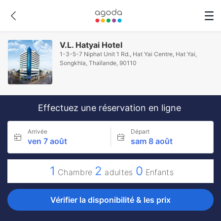
V.L. Hatyai Hotel
1-3-5-7 Niphat Unit 1 Rd., Hat Yai Centre, Hat Yai,
Songkhla, Thaïlande, 90110
Effectuez une réservation en ligne
Arrivée
Départ
ven 7 août
sam 8 août
1
2
0
Chambre
adultes
Enfants
Vérifier la disponibilité & les prix