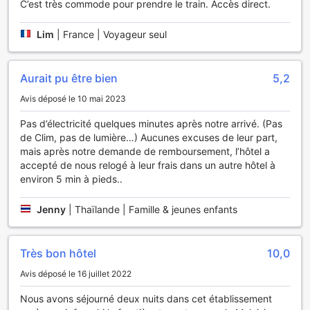
C’est très commode pour prendre le train. Accès direct.
concierge est là pour répondre à vos besoins et vous aider
à organiser vos excursions dans la région. Pour plus de
commodité, un magasin de proximité et un distributeur
Lim
|
France | Voyageur seul
automatique sont disponibles sur place, vous offrant une
variété de produits essentiels. Enfin, un service de
stockage des bagages et un service d'entretien ménager
Aurait pu être bien
5,2
quotidien assurent que votre séjour soit sans tracas et
Avis déposé le 10 mai 2023
toujours agréable.
Pas d’électricité quelques minutes après notre arrivé. (Pas
Facilités de Transport au Train Hotel Hatyai
de Clim, pas de lumière…) Aucunes excuses de leur part,
mais après notre demande de remboursement, l’hôtel a
Le Train Hotel Hatyai se distingue par ses excellentes
accepté de nous relogé à leur frais dans un autre hôtel à
facilités de transport, offrant à ses hôtes une expérience
environ 5 min à pieds..
de séjour sans tracas. Avec un parking sur place gratuit, les
voyageurs peuvent facilement garer leur véhicule et
Jenny
|
Thaïlande | Famille & jeunes enfants
profiter de leur séjour en toute sérénité. Que vous soyez en
voiture personnelle ou en location, le stationnement
sécurisé de l'hôtel vous permet de découvrir la ville à votre
Très bon hôtel
10,0
rythme, sans le stress de la recherche d'un espace de
stationnement.
Avis déposé le 16 juillet 2022
De plus, l'hôtel propose un service de taxi pratique,
permettant aux clients de se déplacer facilement dans Hat
Nous avons séjourné deux nuits dans cet établissement
Yai et ses environs. Que ce soit pour rejoindre les