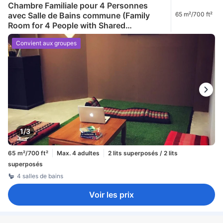
Chambre Familiale pour 4 Personnes
avec Salle de Bains commune (Family
65 m²/700 ft²
Room for 4 People with Shared
Bathroom)
Convient aux groupes
1/3
65 m²/700 ft²
Max. 4 adultes
2 lits superposés / 2 lits
superposés
4 salles de bains
Voir les prix