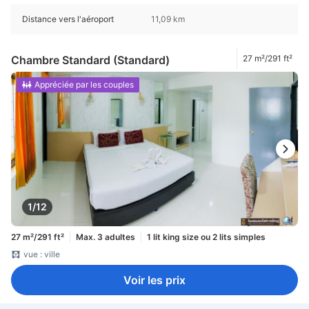
Distance vers l'aéroport
11,09 km
Chambre Standard (Standard)
27 m²/291 ft²
Appréciée par les couples
1/12
27 m²/291 ft²
Max. 3 adultes
1 lit king size ou 2 lits simples
vue : ville
Voir les prix