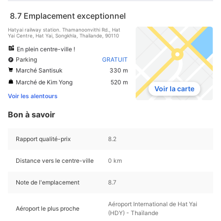
8.7
Emplacement exceptionnel
Hatyai railway station. Thamanoonvithi Rd., Hat
Yai Centre, Hat Yai, Songkhla, Thaïlande, 90110
En plein centre-ville !
Parking
GRATUIT
Marché Santisuk
330 m
Marché de Kim Yong
520 m
Voir la carte
Voir les alentours
Bon à savoir
Rapport qualité-prix
8.2
Distance vers le centre-ville
0 km
Note de l'emplacement
8.7
Aéroport International de Hat Yai
Aéroport le plus proche
(HDY) - Thaïlande