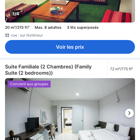
1/4
20 m²/215 ft²
Max. 8 adultes
3 lits superposés
vue : sur l’extérieur
Voir les prix
Suite Familiale (2 Chambres) (Family
72 m²/775 ft²
Suite (2 bedrooms))
Convient aux groupes
1/4