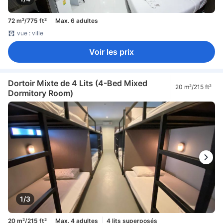
72 m²/775 ft²
Max. 6 adultes
vue : ville
Voir les prix
Dortoir Mixte de 4 Lits (4-Bed Mixed
20 m²/215 ft²
Dormitory Room)
1/3
20 m²/215 ft²
Max. 4 adultes
4 lits superposés