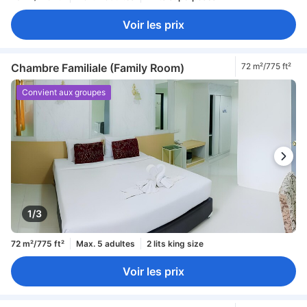
Voir les prix
Chambre Familiale (Family Room)
72 m²/775 ft²
Convient aux groupes
1/3
72 m²/775 ft²
Max. 5 adultes
2 lits king size
Voir les prix