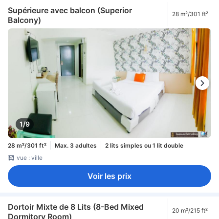
Supérieure avec balcon (Superior
28 m²/301 ft²
Balcony)
1/9
28 m²/301 ft²
Max. 3 adultes
2 lits simples ou 1 lit double
vue : ville
Voir les prix
Dortoir Mixte de 8 Lits (8-Bed Mixed
20 m²/215 ft²
Dormitory Room)