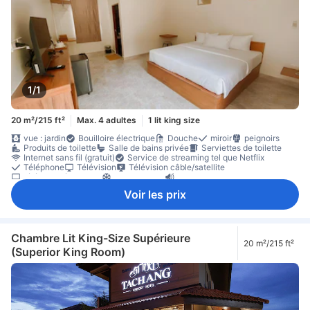
1/1
20 m²/215 ft²
Max. 4 adultes
1 lit king size
vue : jardin
Bouilloire électrique
Douche
miroir
peignoirs
Produits de toilette
Salle de bains privée
Serviettes de toilette
Internet sans fil (gratuit)
Service de streaming tel que Netflix
Téléphone
Télévision
Télévision câble/satellite
télévision écran plat
Climatisation
Insonorisation
Rideaux à occlusion totale
Bouilloire
bouteilles d'eau offertes
Voir les prix
lave-vaisselle
Réfrigérateur
Bureau
Fenêtre
Portant pour vêtements
Non-fumeur
Chambre Lit King-Size Supérieure
20 m²/215 ft²
(Superior King Room)