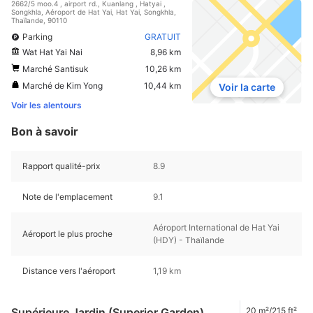
2662/5 moo.4 , airport rd., Kuanlang , Hatyai ,
Songkhla, Aéroport de Hat Yai, Hat Yai, Songkhla,
Thaïlande, 90110
Parking
GRATUIT
Wat Hat Yai Nai
8,96 km
Marché Santisuk
10,26 km
Marché de Kim Yong
10,44 km
Voir la carte
Voir les alentours
Bon à savoir
Rapport qualité-prix
8.9
Note de l'emplacement
9.1
Aéroport International de Hat Yai
Aéroport le plus proche
(HDY) - Thaïlande
Distance vers l'aéroport
1,19 km
Supérieure Jardin (Superior Garden)
20 m²/215 ft²