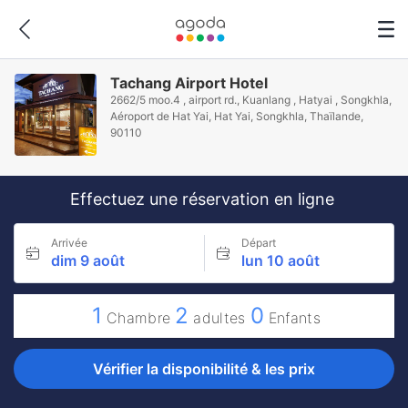
Tachang Airport Hotel
2662/5 moo.4 , airport rd., Kuanlang , Hatyai , Songkhla,
Aéroport de Hat Yai, Hat Yai, Songkhla, Thaïlande,
90110
Effectuez une réservation en ligne
Arrivée
Départ
dim 9 août
lun 10 août
1
2
0
Chambre
adultes
Enfants
Vérifier la disponibilité & les prix