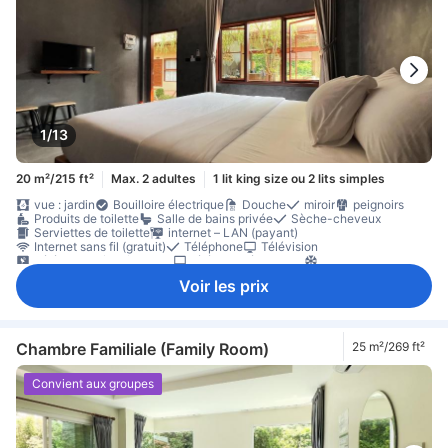
Climatisation individuelle
Équipements de sécurité/sûreté
extincteur
kit de premiers soins
Non-fumeur
1/13
20 m²/215 ft²
Max. 2 adultes
1 lit king size ou 2 lits simples
vue : jardin
Bouilloire électrique
Douche
miroir
peignoirs
Produits de toilette
Salle de bains privée
Sèche-cheveux
Serviettes de toilette
internet – LAN (payant)
Internet sans fil (gratuit)
Téléphone
Télévision
Télévision câble/satellite
télévision écran plat
Climatisation
Hypoallergénique
Rideaux à occlusion totale
Voir les prix
Service de réveil par téléphone
bouteilles d'eau offertes
Réfrigérateur
Table à manger
Balcon/terrasse
Bureau
Fenêtre
parquet
Sol en carrelage/marbre
zone de places assises
Placard
Portant pour vêtements
Climatisation individuelle
Équipements de sécurité/sûreté
Chambre Familiale (Family Room)
25 m²/269 ft²
Non-fumeur
Convient aux groupes