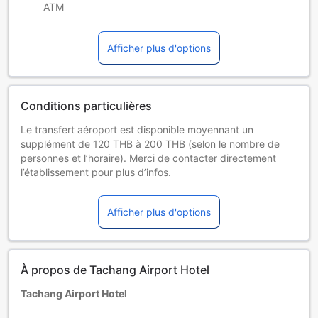
ATM
Afficher plus d'options
Conditions particulières
Le transfert aéroport est disponible moyennant un
supplément de 120 THB à 200 THB (selon le nombre de
personnes et l’horaire). Merci de contacter directement
l’établissement pour plus d’infos.
Enfants et lits supplémentaires
Jeunes enfants de 0 à 2 an(s) [inclus]
Afficher plus d'options
Séjour gratuit en utilisant la literie existante. Veuillez noter
qu'un lit pour bébé peut entraîner des frais additionnels et
sa disponibilité n'est pas assurée.
Enfants de 3 à 10 ans
À propos de Tachang Airport Hotel
Séjour gratuit en utilisant la literie existante.
Les hôtes de 11 ans et plus sont considérés comme des
Tachang Airport Hotel
adultes.
Les lits supplémentaires dépendent de la chambre que