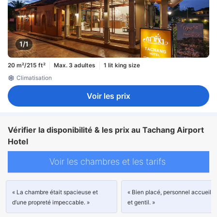
1/1
20 m²/215 ft²
Max. 3 adultes
1 lit king size
Climatisation
Voir les prix
Vérifier la disponibilité & les prix au Tachang Airport
Hotel
Voir les chambres et les tarifs
« La chambre était spacieuse et
« Bien placé, personnel accueilla
d’une propreté impeccable. »
et gentil. »