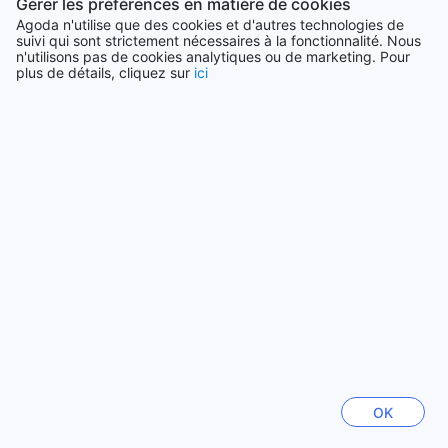
Gérer les préférences en matière de cookies
Canada
34984 établissements
Agoda n'utilise que des cookies et d'autres technologies de
suivi qui sont strictement nécessaires à la fonctionnalité. Nous
n'utilisons pas de cookies analytiques ou de marketing. Pour
plus de détails, cliquez sur
ici
Voir plus
Tout voir
Villes en vogue
Séoul
Corée du Sud
Hong-Kong
Hong Kong
Bali
Indonésie
OK