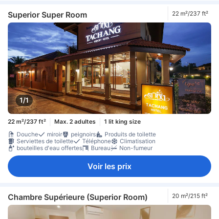
Superior Super Room
22 m²/237 ft²
1/1
22 m²/237 ft²
Max. 2 adultes
1 lit king size
Douche
miroir
peignoirs
Produits de toilette
Serviettes de toilette
Téléphone
Climatisation
bouteilles d'eau offertes
Bureau
Non-fumeur
Voir les prix
Chambre Supérieure (Superior Room)
20 m²/215 ft²