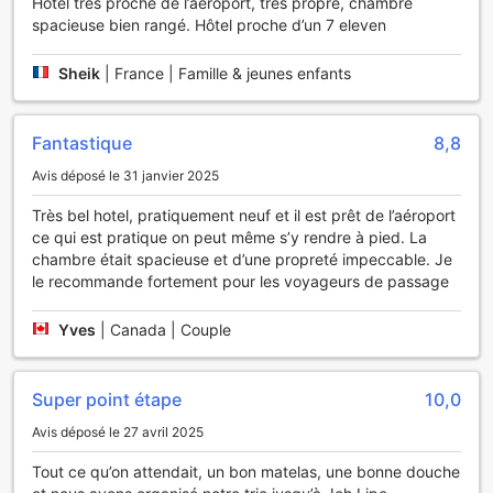
Hôtel très proche de l’aéroport, très propre, chambre
jouent un rôle important dans l'augmentation de la
spacieuse bien rangé. Hôtel proche d’un 7 eleven
satisfaction des clients, ce resort propose une sélection de
chambres équipées d'un sèche-cheveux, d'affaires de
Sheik
|
France | Famille & jeunes enfants
toilette et de peignoirs.
Restauration et activités
Fantastique
8,8
Rien de mieux pour commencer la journée qu'un délicieux
Avis déposé le 31 janvier 2025
petit-déjeuner, que vous pouvez toujours savourer sur
place au Tachang Airport Hotel. Tout au long de votre
Très bel hotel, pratiquement neuf et il est prêt de l’aéroport
séjour, choisissez parmi une variété de délicieuses options
ce qui est pratique on peut même s’y rendre à pied. La
de restauration de ce resort.
chambre était spacieuse et d’une propreté impeccable. Je
le recommande fortement pour les voyageurs de passage
Une soirée dans ce resort peut être aussi amusante qu'une
sortie avec vos compagnons de voyage si vous profitez à
Yves
|
Canada | Couple
fond du bar. Si vous êtes vraiment exigeant en matière
alimentaire, vous apprécierez un cuisine commune que
l'établissement propose. Que vous soyez à la recherche
Super point étape
10,0
d'une aventure ou que vous cherchiez simplement un
moyen de vous détendre après une dure journée, le
Avis déposé le 27 avril 2025
Tachang Airport Hotel met à votre disposition un gamme
Tout ce qu’on attendait, un bon matelas, une bonne douche
d'activités qui répondront à vos besoins. Terminez vos