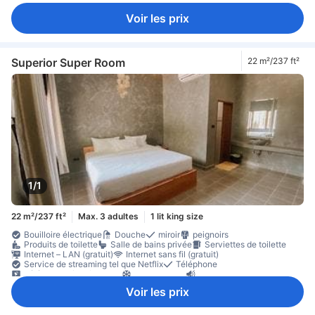
Voir les prix
Superior Super Room
22 m²/237 ft²
1/1
22 m²/237 ft²
Max. 3 adultes
1 lit king size
Bouilloire électrique
Douche
miroir
peignoirs
Produits de toilette
Salle de bains privée
Serviettes de toilette
Internet – LAN (gratuit)
Internet sans fil (gratuit)
Service de streaming tel que Netflix
Téléphone
Télévision câble/satellite
Climatisation
Insonorisation
Rideaux à occlusion totale
Bouilloire
bouteilles d'eau offertes
Voir les prix
lave-vaisselle
Réfrigérateur
Bureau
Fenêtre
Non-fumeur