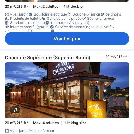
20 m²/215 ft²
Max. 2 adultes
1 lit double
vue : jardin
Bouilloire électrique
Douche
miroir
peignoirs
Produits de toilette
Salle de bains privée
Sèche-cheveux
Serviettes de toilette
internet – LAN (payant)
Internet sans fil (gratuit)
Service de streaming tel que Netflix
Téléphone
Télévision
Télévision câble/satellite
télévision écran plat
Climatisation
Insonorisation
Voir les prix
Rideaux à occlusion totale
Bouilloire
bouteilles d'eau offertes
lave-vaisselle
Réfrigérateur
Table à manger
Balcon/terrasse
Bureau
Fenêtre
Non-fumeur
Chambre Supérieure (Superior Room)
20 m²/215 ft²
1/1
20 m²/215 ft²
Max. 4 adultes
1 lit king size
vue : jardin
Non-fumeur