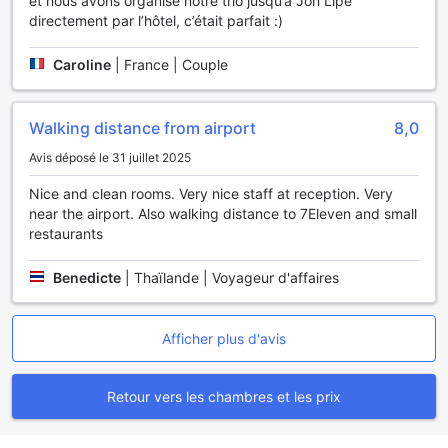
et nous avons organisé notre trio jusqu’à Joh Lipe
vacances en beauté grâce aux équipements de massage à
directement par l’hôtel, c’était parfait :)
votre disposition.
Pourquoi séjourner ici
Caroline
|
France | Couple
Les clients qui ont séjourné dans ce resort ont obtenu une
note supérieure à celle de 90 % des hébergements de la
Walking distance from airport
8,0
ville.
Avis déposé le 31 juillet 2025
Nice and clean rooms. Very nice staff at reception. Very
near the airport. Also walking distance to 7Eleven and small
restaurants
Benedicte
|
Thaïlande | Voyageur d'affaires
Afficher plus d'avis
Retour vers les chambres et les prix