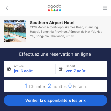
Southern Airport Hotel
2129 Moo 6 Airport-lopburirames Road, Kuanlung,
Hatyai, Songkhla Province, Aéroport de Hat Yai, Hat
Yai, Songkhla, Thaïlande, 90110
Effectuez une réservation en ligne
Arrivée
Départ
jeu 6 août
ven 7 août
1
2
0
Chambre
adultes
Enfants
Vérifier la disponibilité & les prix