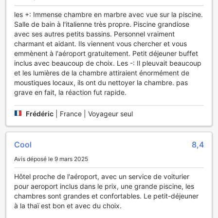
votre talent caché tout en vous amusant avec vos proches.
De plus, le jardin luxuriant de l'hôtel offre un cadre paisible
les +: Immense chambre en marbre avec vue sur la piscine.
pour se ressourcer. Vous pourrez vous promener dans cet
Salle de bain à l'italienne très propre. Piscine grandiose
écrin de verdure, savourer un moment de tranquillité ou
avec ses autres petits bassins. Personnel vraiment
même organiser un pique-nique improvisé, ajoutant une
charmant et aidant. Ils viennent vous chercher et vous
touche naturelle à votre séjour. Le Southern Airport Hotel
emmènent à l'aéroport gratuitement. Petit déjeuner buffet
combine ainsi confort et divertissement, promettant une
inclus avec beaucoup de choix. Les -: Il pleuvait beaucoup
expérience mémorable à chaque visite.
et les lumières de la chambre attiraient énormément de
moustiques locaux, ils ont du nettoyer la chambre. pas
Installations Sportives au Southern Airport Hotel
grave en fait, la réaction fut rapide.
Le Southern Airport Hotel à Hat Yai, Thaïlande, vous invite à
Frédéric
|
France | Voyageur seul
profiter de ses installations sportives de qualité, notamment
sa magnifique piscine extérieure. Nichée au cœur d'un
cadre tropical, cette piscine est l'endroit idéal pour se
Cool
8,4
détendre après une journée bien remplie ou pour se
rafraîchir sous le soleil thaïlandais. Avec ses eaux
Avis déposé le 9 mars 2025
cristallines et son ambiance apaisante, elle offre un espace
Hôtel proche de l'aéroport, avec un service de voiturier
parfait pour nager quelques longueurs ou simplement se
pour aeroport inclus dans le prix, une grande piscine, les
prélasser sur un transat tout en savourant un cocktail
chambres sont grandes et confortables. Le petit-déjeuner
rafraîchissant.
à la thaï est bon et avec du choix.
Les amateurs de sport apprécieront également la
possibilité de pratiquer des activités aquatiques. Que vous