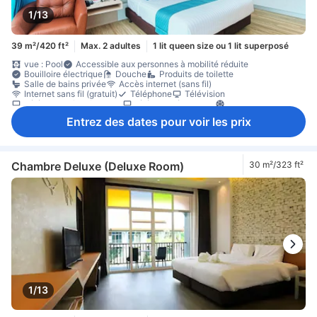
1/13
39 m²/420 ft²
Max. 2 adultes
1 lit queen size ou 1 lit superposé
vue : Pool
Accessible aux personnes à mobilité réduite
Bouilloire électrique
Douche
Produits de toilette
Salle de bains privée
Accès internet (sans fil)
Internet sans fil (gratuit)
Téléphone
Télévision
Télévision câble/satellite
télévision écran plat
Climatisation
Linge de maison
Rideaux à occlusion totale
Bouilloire
Entrez des dates pour voir les prix
bouteilles d'eau offertes
café instantané gratuit
thé gratuit
Balcon/terrasse
Bureau
Fenêtre
Lit pliant
parquet
Lit pour bébé (sur demande)
Non-fumeur
Chambre Deluxe (Deluxe Room)
30 m²/323 ft²
1/13