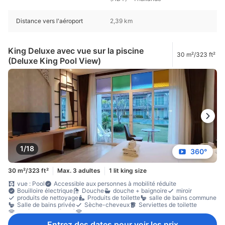
Distance vers l'aéroport
2,39 km
King Deluxe avec vue sur la piscine
30 m²/323 ft²
(Deluxe King Pool View)
1/18
360°
30 m²/323 ft²
Max. 3 adultes
1 lit king size
vue : Pool
Accessible aux personnes à mobilité réduite
Bouilloire électrique
Douche
douche + baignoire
miroir
produits de nettoyage
Produits de toilette
salle de bains commune
Salle de bains privée
Sèche-cheveux
Serviettes de toilette
accès internet (LAN)
Accès internet (sans fil)
Internet – LAN (gratuit)
Internet sans fil (gratuit)
Téléphone
Entrez des dates pour voir les prix