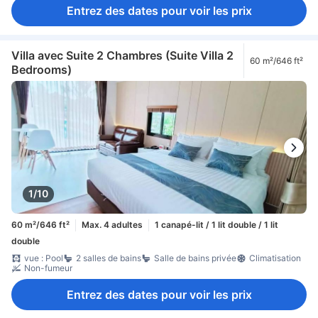
Climatisation
Linge de maison
Rideaux à occlusion totale
Entrez des dates pour voir les prix
Bouilloire
bouteilles d'eau offertes
café instantané gratuit
Balcon/terrasse
Bureau
Fenêtre
Non-fumeur
Villa avec Suite 2 Chambres (Suite Villa 2
60 m²/646 ft²
Bedrooms)
1/10
60 m²/646 ft²
Max. 4 adultes
1 canapé-lit / 1 lit double / 1 lit
double
vue : Pool
2 salles de bains
Salle de bains privée
Climatisation
Non-fumeur
Entrez des dates pour voir les prix