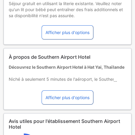
Séjour gratuit en utilisant la literie existante. Veuillez noter
qu'un lit pour bébé peut entraîner des frais additionnels et
sa disponibilité n'est pas assurée.
Enfants de 2 à 3 ans
Séjour gratuit en utilisant la literie existante.
Afficher plus d'options
Les hôtes de 4 ans et plus sont considérés comme des
adultes.
Les lits supplémentaires dépendent de la chambre que
vous choisissez. Pour plus de détails, veuillez vérifier la
À propos de Southern Airport Hotel
capacité de chaque chambre.
Certains suppléments et des conditions particulières
Découvrez le Southern Airport Hotel à Hat Yai, Thaïlande
peuvent s'appliquer si vous réservez plus de 5 chambres
Niché à seulement 5 minutes de l'aéroport, le Southern
Airport Hotel est un havre de paix moderne et accueillant,
idéal pour les voyageurs en quête de confort et de
commodité. Ouvert en 2019, cet hôtel 3 étoiles offre 64
Afficher plus d'options
chambres élégamment aménagées, conçues pour
répondre aux besoins des visiteurs d'affaires comme des
vacanciers. Avec un emplacement privilégié à 8 km du
Avis utiles pour l'établissement Southern Airport
centre-ville de Hat Yai, vous pourrez facilement explorer les
Hotel
attractions locales tout en bénéficiant d'un accès rapide à
l'aéroport.