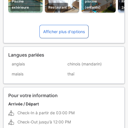
Piscine
piscine
Réc
extérieure
Restaurant
(enfants)
24h
Afficher plus d'options
Langues parlées
anglais
chinois (mandarin)
malais
thaï
Pour votre information
Arrivée / Départ
Check-In à partir de
03:00 PM
Check-Out jusqu'à
12:00 PM