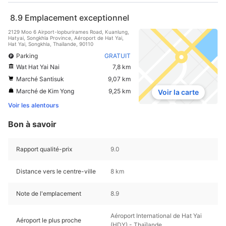
8.9
Emplacement exceptionnel
2129 Moo 6 Airport-lopburirames Road, Kuanlung,
Hatyai, Songkhla Province, Aéroport de Hat Yai,
Hat Yai, Songkhla, Thaïlande, 90110
Parking
GRATUIT
Wat Hat Yai Nai
7,8 km
Marché Santisuk
9,07 km
Marché de Kim Yong
9,25 km
Voir la carte
Voir les alentours
Bon à savoir
Rapport qualité-prix
9.0
Distance vers le centre-ville
8 km
Note de l'emplacement
8.9
Aéroport International de Hat Yai
Aéroport le plus proche
(HDY) - Thaïlande