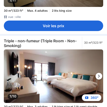
1/11
30 m²/323 ft²
Max. 4 adultes
2 lits king size
vue : ville
Voir les prix
Triple - non-fumeur (Triple Room - Non-
30 m²/323 ft²
Smoking)
1/10
360°
30 m²/323 ft²
Max. 3 adultes
1 lit king size et 1 lit semi-double