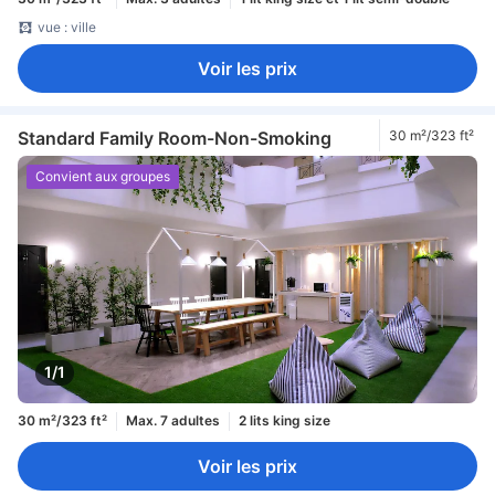
vue : ville
Voir les prix
Standard Family Room-Non-Smoking
30 m²/323 ft²
Convient aux groupes
1/1
30 m²/323 ft²
Max. 7 adultes
2 lits king size
Voir les prix