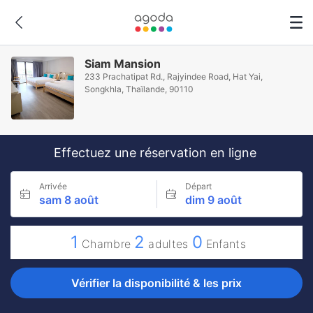
Siam Mansion
233 Prachatipat Rd., Rajyindee Road, Hat Yai,
Songkhla, Thaïlande, 90110
Effectuez une réservation en ligne
Arrivée
Départ
sam 8 août
dim 9 août
1
2
0
Chambre
adultes
Enfants
Vérifier la disponibilité & les prix