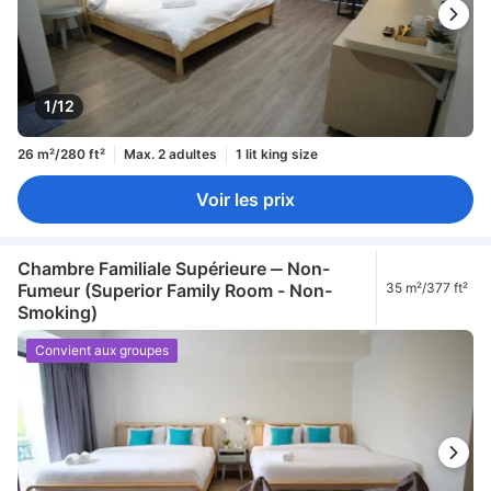
1/12
26 m²/280 ft²
Max. 2 adultes
1 lit king size
Voir les prix
Chambre Familiale Supérieure ‒ Non-
Fumeur (Superior Family Room - Non-
35 m²/377 ft²
Smoking)
Convient aux groupes