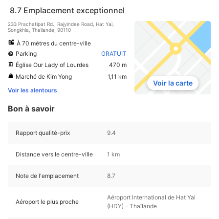
8.7
Emplacement exceptionnel
233 Prachatipat Rd., Rajyindee Road, Hat Yai,
Songkhla, Thaïlande, 90110
À 70 mètres du centre-ville
Parking
GRATUIT
Église Our Lady of Lourdes
470 m
Marché de Kim Yong
1,11 km
Voir la carte
Voir les alentours
Bon à savoir
Rapport qualité-prix
9.4
Distance vers le centre-ville
1 km
Note de l'emplacement
8.7
Aéroport International de Hat Yai
Aéroport le plus proche
(HDY) - Thaïlande