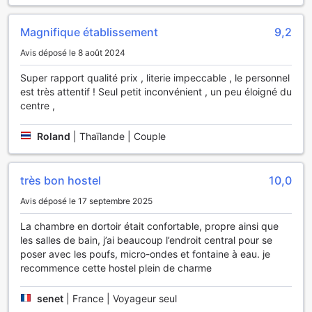
thé, d'un réfrigérateur et de café instantané. Il est bon de
savoir que certaines salle de bains sont équipées d'un
sèche-cheveux et d'affaires de toilette.
Magnifique établissement
9,2
Avis déposé le 8 août 2024
Pourquoi séjourner ici
Super rapport qualité prix , literie impeccable , le personnel
Cet hôtel surpasse 94 % des hébergements de la ville en
est très attentif ! Seul petit inconvénient , un peu éloigné du
termes de rapport qualité-prix.
centre ,
Roland
|
Thaïlande | Couple
très bon hostel
10,0
Avis déposé le 17 septembre 2025
La chambre en dortoir était confortable, propre ainsi que
les salles de bain, j’ai beaucoup l’endroit central pour se
poser avec les poufs, micro-ondes et fontaine à eau. je
recommence cette hostel plein de charme
senet
|
France | Voyageur seul