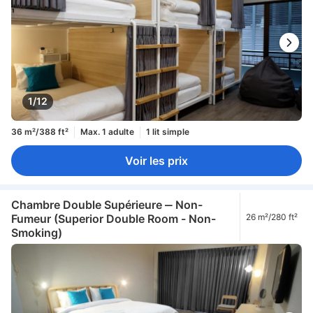
1/12
36 m²/388 ft²
Max. 1 adulte
1 lit simple
Voir les prix
Chambre Double Supérieure ‒ Non-
Fumeur (Superior Double Room - Non-
26 m²/280 ft²
Smoking)