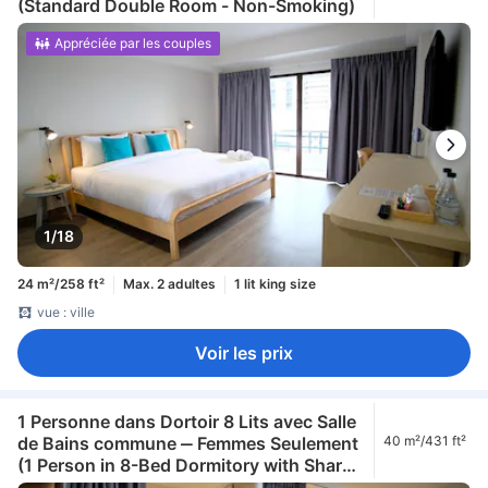
(Standard Double Room - Non-Smoking)
Appréciée par les couples
1/18
24 m²/258 ft²
Max. 2 adultes
1 lit king size
vue : ville
Voir les prix
1 Personne dans Dortoir 8 Lits avec Salle
de Bains commune ‒ Femmes Seulement
40 m²/431 ft²
(1 Person in 8-Bed Dormitory with Shared
Bathroom - Female Only)