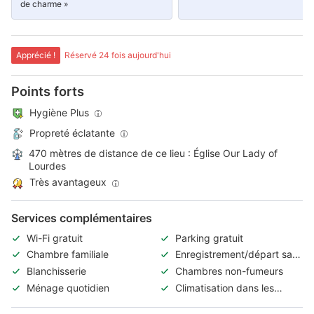
de charme »
Apprécié !
Réservé 24 fois aujourd'hui
Points forts
Hygiène Plus
Propreté éclatante
470 mètres de distance de ce lieu : Église Our Lady of
Lourdes
Très avantageux
Services complémentaires
Wi-Fi gratuit
Parking gratuit
Chambre familiale
Enregistrement/départ sans
contact
Blanchisserie
Chambres non-fumeurs
Ménage quotidien
Climatisation dans les
espaces communs