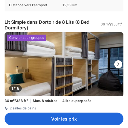
Distance vers l'aéroport
12,39 km
Lit Simple dans Dortoir de 8 Lits (8 Bed
36 m²/388 ft²
Dormitory)
Convient aux groupes
1/18
36 m²/388 ft²
Max. 8 adultes
4 lits superposés
2 salles de bains
Voir les prix