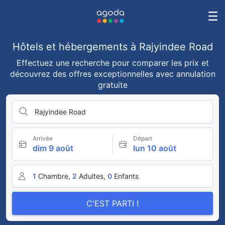
Hôtels et hébergements à Rajyindee Road
Effectuez une recherche pour comparer les prix et
découvrez des offres exceptionnelles avec annulation
gratuite
Rajyindee Road
Arrivée
Départ
dim 9 août
lun 10 août
1
Chambre,
2
Adultes,
0
Enfants
C'EST PARTI !