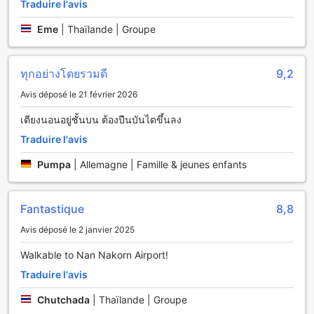
Traduire l'avis
Au K-1 Modern Art Hotel @ Nan, chaque chambre est un
havre de confort et de modernité, conçu pour offrir une
Eme
|
Thaïlande | Groupe
expérience inoubliable à ses hôtes. Les chambres sont
équipées de la climatisation, garantissant une atmosphère
fraîche et agréable, même lors des journées les plus
ทุกอย่างโดยรวมดี
9,2
chaudes de Nan. Profitez de moments de détente en
Avis déposé le 21 février 2026
regardant vos émissions préférées sur la télévision à écran
plat, qui propose un large choix de chaînes par satellite et
เตียงนอนอยู่ชั้นบน ต้องปืนบันไดขึ้นลง
câble, vous permettant de rester connecté avec le monde
extérieur tout en savourant le confort de votre espace
Traduire l'avis
privé.
Pumpa
|
Allemagne | Famille & jeunes enfants
Chaque chambre dispose également d'un balcon ou d'une
terrasse, où vous pourrez savourer votre café du matin ou
admirer le coucher de soleil sur la ville. Pour votre
Fantastique
8,8
commodité, un réfrigérateur est à votre disposition, parfait
pour garder vos boissons fraîches ou stocker des
Avis déposé le 2 janvier 2025
collations. De plus, le K-1 Modern Art Hotel @ Nan veille à
ce que vous ne manquiez de rien en vous offrant de l'eau
Walkable to Nan Nakorn Airport!
en bouteille gratuite, des produits de toilette de qualité et
Traduire l'avis
des serviettes douces pour votre confort. Chaque détail est
pensé pour que votre séjour soit à la fois relaxant et
Chutchada
|
Thaïlande | Groupe
agréable.