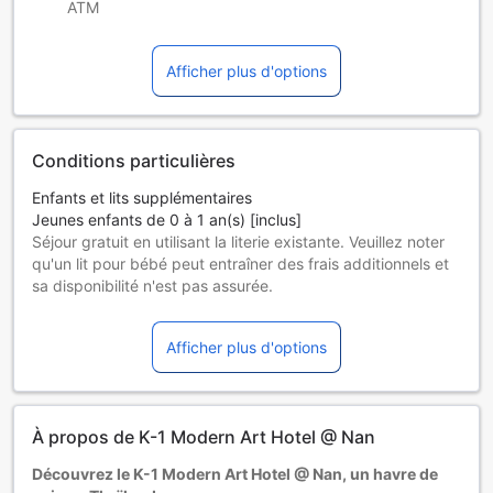
ATM
Afficher plus d'options
Conditions particulières
Enfants et lits supplémentaires
Jeunes enfants de 0 à 1 an(s) [inclus]
Séjour gratuit en utilisant la literie existante. Veuillez noter
qu'un lit pour bébé peut entraîner des frais additionnels et
sa disponibilité n'est pas assurée.
Enfants de 2 à 5 ans
Séjour gratuit en utilisant la literie existante.
Afficher plus d'options
Les hôtes de 6 ans et plus sont considérés comme des
adultes.
Les lits supplémentaires dépendent de la chambre que
vous choisissez. Pour plus de détails, veuillez vérifier la
À propos de K-1 Modern Art Hotel @ Nan
capacité de chaque chambre.
Certains suppléments et des conditions particulières
Découvrez le K-1 Modern Art Hotel @ Nan, un havre de
peuvent s'appliquer si vous réservez plus de 5 chambres