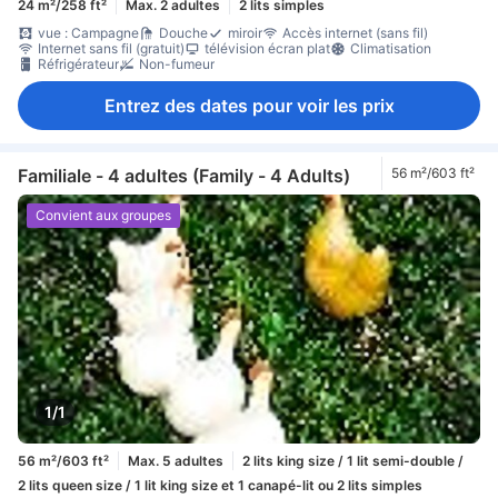
24 m²/258 ft²
Max. 2 adultes
2 lits simples
vue : Campagne
Douche
miroir
Accès internet (sans fil)
Internet sans fil (gratuit)
télévision écran plat
Climatisation
Réfrigérateur
Non-fumeur
Entrez des dates pour voir les prix
Familiale - 4 adultes (Family - 4 Adults)
56 m²/603 ft²
Convient aux groupes
1/1
56 m²/603 ft²
Max. 5 adultes
2 lits king size / 1 lit semi-double /
2 lits queen size / 1 lit king size et 1 canapé-lit ou 2 lits simples