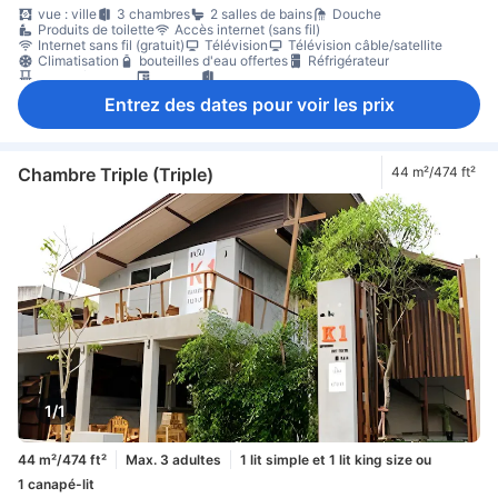
vue : ville
3 chambres
2 salles de bains
Douche
Produits de toilette
Accès internet (sans fil)
Internet sans fil (gratuit)
Télévision
Télévision câble/satellite
Climatisation
bouteilles d'eau offertes
Réfrigérateur
Balcon/terrasse
Bureau
chambres communicantes disponibles
Non-fumeur
Entrez des dates pour voir les prix
Chambre Triple (Triple)
44 m²/474 ft²
1/1
44 m²/474 ft²
Max. 3 adultes
1 lit simple et 1 lit king size ou
1 canapé-lit