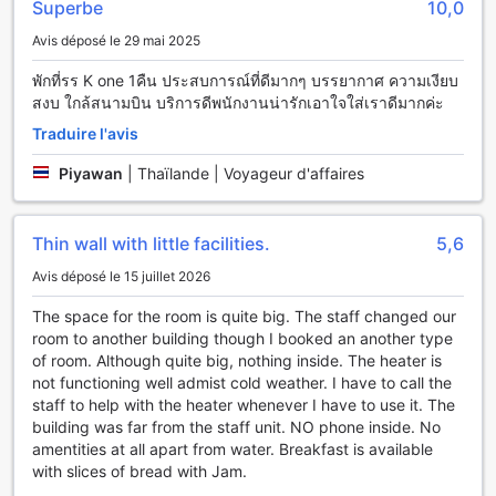
Superbe
10,0
Au K-1 Modern Art Hotel @ Nan, chaque détail est pensé
Avis déposé le 29 mai 2025
pour offrir une expérience inoubliable à ses hôtes. L'un des
atouts majeurs de cet établissement est son service
พักที่รร K one 1คืน ประสบการณ์ที่ดีมากๆ บรรยากาศ ความเงียบ
d'enregistrement et de départ express, qui permet aux
สงบ ใกล้สนามบิน บริการดีพนักงานน่ารักเอาใจใส่เราดีมากค่ะ
voyageurs de gagner un temps précieux. Que vous arriviez
Traduire l'avis
tard dans la nuit ou que vous soyez pressé de partir le
matin, ce service vous garantit une fluidité inégalée et un
Piyawan
|
Thaïlande | Voyageur d'affaires
accueil chaleureux, vous permettant de vous concentrer
sur ce qui compte vraiment : profiter de votre séjour.
De plus, le K-1 Modern Art Hotel @ Nan propose un service
Thin wall with little facilities.
5,6
de ménage quotidien, assurant que votre chambre soit
toujours impeccable et accueillante. Vous pourrez ainsi
Avis déposé le 15 juillet 2026
vous détendre dans un environnement propre et
The space for the room is quite big. The staff changed our
confortable après une journée d'exploration de la
room to another building though I booked an another type
charmante ville de Nan. Ces commodités pratiques sont
of room. Although quite big, nothing inside. The heater is
conçues pour répondre aux besoins des voyageurs
not functioning well admist cold weather. I have to call the
modernes, offrant un mélange parfait de confort et de
staff to help with the heater whenever I have to use it. The
commodité.
building was far from the staff unit. NO phone inside. No
amentities at all apart from water. Breakfast is available
Équipements des chambres au K-1 Modern Art Hotel @
with slices of bread with Jam.
Nan