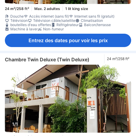
24 m²/258 ft²
Max. 2 adultes
1 lit king size
Douche
Accès internet (sans fil)
Internet sans fil (gratuit)
Télévision
Télévision câble/satellite
Climatisation
bouteilles d'eau offertes
Réfrigérateur
Balcon/terrasse
Machine à laver
Non-fumeur
Entrez des dates pour voir les prix
Chambre Twin Deluxe (Twin Deluxe)
24 m²/258 ft²
1/1