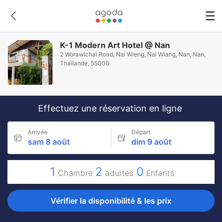
K-1 Modern Art Hotel @ Nan
2 Worawichai Road, Nai Wieng, Nai Wiang, Nan, Nan,
Thaïlande, 55000
Effectuez une réservation en ligne
Arrivée
Départ
sam 8 août
dim 9 août
1
2
0
Chambre
adultes
Enfants
Vérifier la disponibilité & les prix