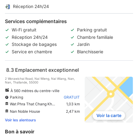
Réception 24h/24
Services complémentaires
Wi-Fi gratuit
Parking gratuit
Réception 24h/24
Chambre familiale
Stockage de bagages
Jardin
Service en chambre
Blanchisserie
8.3
Emplacement exceptionnel
2 Worawichai Road, Nai Wieng, Nai Wiang, Nan,
Nan, Thaïlande, 55000
À 560 mètres du centre-ville
Parking
GRATUIT
Wat Phra That Chang Kham
1,03 km
Nan Noble House
2,47 km
Voir la carte
Voir les alentours
Bon à savoir