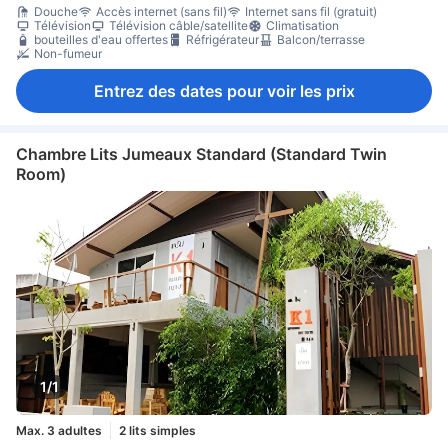
Douche
Accès internet (sans fil)
Internet sans fil (gratuit)
Télévision
Télévision câble/satellite
Climatisation
bouteilles d'eau offertes
Réfrigérateur
Balcon/terrasse
Non-fumeur
Entrez des dates pour voir les prix
Chambre Lits Jumeaux Standard (Standard Twin
Room)
1/1
Max. 3 adultes
2 lits simples