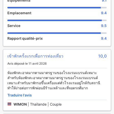
Équipements
9.1
Les Commodités Pratiques de HOP INN Nan
Emplacement
9.4
Au HOP INN Nan, le confort de nos hôtes est une priorité.
Pour répondre à vos besoins de connectivité, l'hôtel
Service
9.5
propose un accès Wi-Fi gratuit dans toutes les chambres,
vous permettant de rester en contact avec vos proches ou
de planifier vos aventures en Thaïlande sans interruption.
Rapport qualité-prix
9.4
De plus, des zones publiques sont également équipées
d'une connexion Wi-Fi, vous offrant la flexibilité de naviguer
sur Internet tout en profitant des espaces communs de
เข้าพักครั้งแรกเพื่อการท่องเที่ยว
10,0
l'hôtel.
Pour garantir une expérience agréable et sans souci, HOP
Avis déposé le 11 avril 2026
INN Nan offre un service de ménage quotidien. Ce service
assure que votre chambre reste propre et accueillante tout
ห้องพักสะอาดมากตามมาตรฐานของโรงแรมแบรนด์เหมาะ
au long de votre séjour, vous permettant de vous
สำหรับห้องพักสะอาดมากตามมาตรฐานของโรงแรมแบรนด์
concentrer sur la découverte de la beauté de Nan. Que
เหมาะสำหรับมาพักรอขึ้นเครื่องแต่ตัวโรงแรมอยู่ใกล้กับสถานี
vous soyez en voyage d'affaires ou en vacances, ces
ทำให้ง่ายต่อการพักผ่อนมีร้านเหล้าและที่จอดรถดีมาก
commodités pratiques font de HOP INN Nan un choix idéal
Traduire l'avis
pour un séjour relaxant et productif.
WIMON
|
Thaïlande | Couple
Facilités de Transport au HOP INN Nan