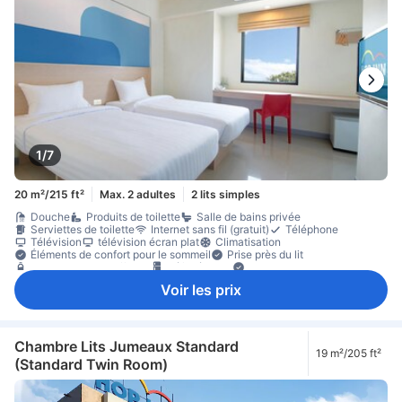
1/7
20 m²/215 ft²
Max. 2 adultes
2 lits simples
Douche
Produits de toilette
Salle de bains privée
Serviettes de toilette
Internet sans fil (gratuit)
Téléphone
Télévision
télévision écran plat
Climatisation
Éléments de confort pour le sommeil
Prise près du lit
bouteilles d'eau offertes
Réfrigérateur
Poubelles
Portant pour vêtements
Non-fumeur
Voir les prix
Chambre Lits Jumeaux Standard
19 m²/205 ft²
(Standard Twin Room)