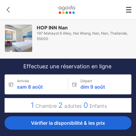
HOP INN Nan
197 Mahayot 6 Alley, Nai Wiang, Nan, Nan, Thaïlande,
55000
Effectuez une réservation en ligne
Arrivée
Départ
sam 8 août
dim 9 août
1
2
0
Chambre
adultes
Enfants
Vérifier la disponibilité & les prix