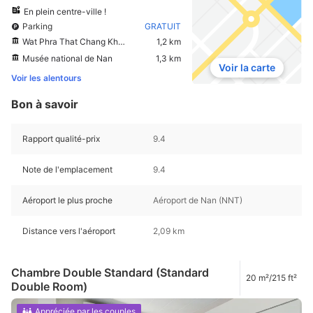
En plein centre-ville !
Parking
GRATUIT
Wat Phra That Chang Kham
1,2 km
Musée national de Nan
1,3 km
Voir la carte
Voir les alentours
Bon à savoir
Rapport qualité-prix
9.4
Note de l'emplacement
9.4
Aéroport le plus proche
Aéroport de Nan (NNT)
Distance vers l'aéroport
2,09 km
Chambre Double Standard (Standard
20 m²/215 ft²
Double Room)
Appréciée par les couples