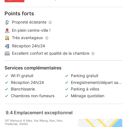
Points forts
Propreté éclatante
En plein centre-ville !
Très avantageux
Réception 24h/24
Excellent confort et qualité de la chambre
Services complémentaires
Wi-Fi gratuit
Parking gratuit
Réception 24h/24
Enregistrement/départ sans
contact
Blanchisserie
Parking à vélos
Chambres non-fumeurs
Ménage quotidien
9.4
Emplacement exceptionnel
197 Mahayot 6 Alley, Nai Wiang, Nan, Nan,
Thaïlande, 55000