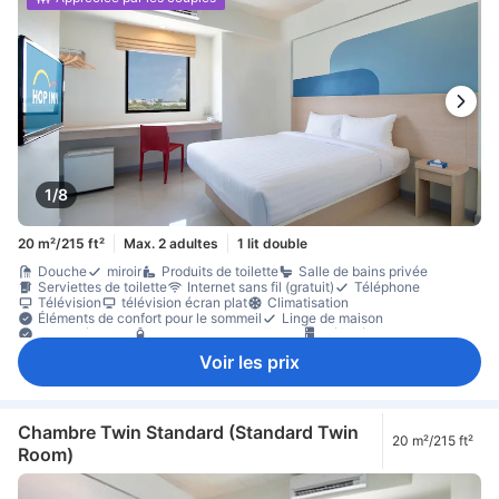
1/8
20 m²/215 ft²
Max. 2 adultes
1 lit double
Douche
miroir
Produits de toilette
Salle de bains privée
Serviettes de toilette
Internet sans fil (gratuit)
Téléphone
Télévision
télévision écran plat
Climatisation
Éléments de confort pour le sommeil
Linge de maison
Prise près du lit
bouteilles d'eau offertes
Réfrigérateur
Poubelles
Portant pour vêtements
Non-fumeur
Voir les prix
Chambre Twin Standard (Standard Twin
20 m²/215 ft²
Room)