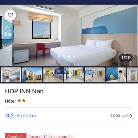
1/20
2 étoiles au classement par étoile
HOP INN Nan
Hôtel
9,2
Superbe
1 003 avis
Apprécié !
Réservé 12 fois aujourd'hui