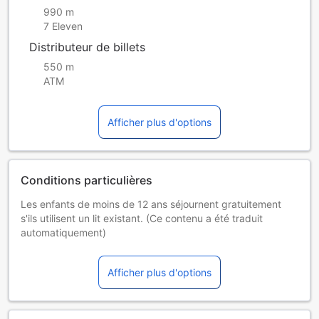
990 m
7 Eleven
Distributeur de billets
550 m
ATM
Afficher plus d'options
Conditions particulières
Les enfants de moins de 12 ans séjournent gratuitement
s'ils utilisent un lit existant. (Ce contenu a été traduit
automatiquement)
Les enfants de moins de 18 ans ne peuvent pas
s'enregistrer sans leurs parents.
Afficher plus d'options
Un supplément de 200 THB par jour s’applique pour toute
personne supplémentaire âgée de 12 ans ou plus. Merci de
noter qu’aucun lit d’appoint n’est disponible dans cet
établissement.