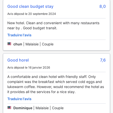
Le HOP INN Nan se distingue par ses installations de
Good clean budget stay
8,0
transport pratiques, conçues pour offrir à ses clients une
expérience de séjour sans tracas. L'hôtel dispose d'un
Avis déposé le 20 septembre 2024
parking sur place, permettant aux voyageurs d'accéder
New hotel. Clean and convenient with many restaurants
facilement à leur véhicule. Que vous arriviez en voiture
near by . Good budget transit.
personnelle ou que vous ayez loué un véhicule pour
explorer la région, vous apprécierez la commodité d'un
Traduire l'avis
espace de stationnement sécurisé, juste à quelques pas de
votre chambre.
chun
|
Malaisie | Couple
De plus, le stationnement est entièrement gratuit, ce qui
constitue un atout considérable pour ceux qui souhaitent
économiser sur les frais de transport. Que vous soyez en
Good horel
7,6
voyage d'affaires ou en escapade touristique, le HOP INN
Avis déposé le 16 janvier 2026
Nan s'assure que votre véhicule est en sécurité pendant
que vous profitez de votre séjour. Avec ces installations de
A comfortable and clean hotel with friendly staff. Only
transport accessibles et sans frais, vous pourrez vous
complaint was the breakfast which served cold eggs and
concentrer sur ce qui compte vraiment : découvrir la
lukewarm coffee. However, would recommend the hotel as
beauté de Nan et ses environs.
it provides all the services for a nice stay.
Traduire l'avis
Équipements des Chambres au HOP INN Nan
Dominique
|
Malaisie | Couple
Au cœur de la charmante ville de Nan, le HOP INN Nan