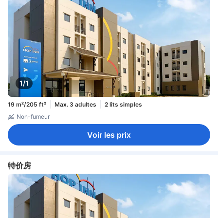
1/1
19 m²/205 ft²
Max. 3 adultes
2 lits simples
Non-fumeur
Voir les prix
特价房