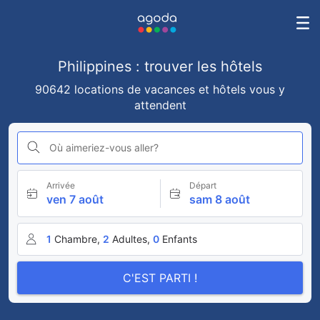
Philippines : trouver les hôtels
90642 locations de vacances et hôtels vous y
attendent
Où aimeriez-vous aller?
Arrivée
Départ
ven 7 août
sam 8 août
1
Chambre,
2
Adultes,
0
Enfants
C'EST PARTI !