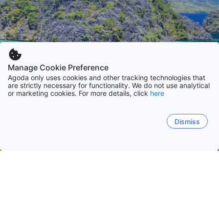
Manage Cookie Preference
Agoda only uses cookies and other tracking technologies that
are strictly necessary for functionality. We do not use analytical
or marketing cookies. For more details, click
here
Dismiss
Accueil
Philippines
Grand Manille
Cebu
Cavite
Benguet
Palawan
Manille
Cebu
Baguio
Tagaytay
Palawan
D