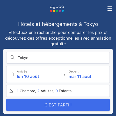
Hôtels et hébergements à Tokyo
Effectuez une recherche pour comparer les prix et
découvrez des offres exceptionnelles avec annulation
gratuite
Tokyo
Arrivée
Départ
lun 10 août
mar 11 août
1
Chambre,
2
Adultes,
0
Enfants
C'EST PARTI !