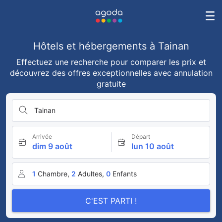
Hôtels et hébergements à Tainan
Effectuez une recherche pour comparer les prix et
découvrez des offres exceptionnelles avec annulation
gratuite
Tainan
Arrivée
Départ
dim 9 août
lun 10 août
1
Chambre,
2
Adultes,
0
Enfants
C'EST PARTI !