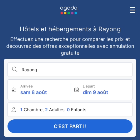
Hôtels et hébergements à Rayong
Effectuez une recherche pour comparer les prix et
découvrez des offres exceptionnelles avec annulation
gratuite
Rayong
Arrivée
Départ
sam 8 août
dim 9 août
1
Chambre,
2
Adultes,
0
Enfants
C'EST PARTI !