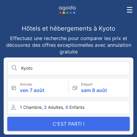
Hôtels et hébergements à Kyoto
Effectuez une recherche pour comparer les prix et
découvrez des offres exceptionnelles avec annulation
gratuite
Kyoto
Arrivée
Départ
ven 7 août
sam 8 août
1
Chambre,
2
Adultes,
0
Enfants
C'EST PARTI !