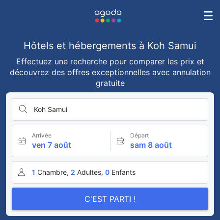
Hôtels et hébergements à Koh Samui
Effectuez une recherche pour comparer les prix et
découvrez des offres exceptionnelles avec annulation
gratuite
Koh Samui
Arrivée
Départ
ven 7 août
sam 8 août
1
Chambre,
2
Adultes,
0
Enfants
C'EST PARTI !