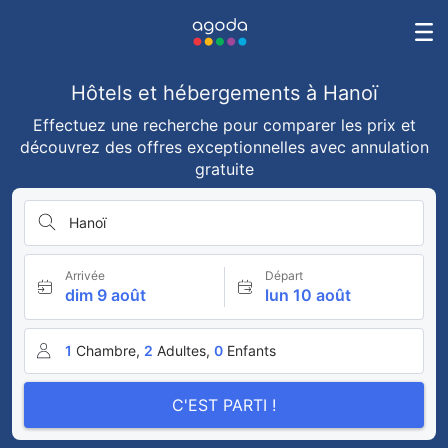
Hôtels et hébergements à Hanoï
Effectuez une recherche pour comparer les prix et
découvrez des offres exceptionnelles avec annulation
gratuite
Hanoï
Arrivée
Départ
dim 9 août
lun 10 août
1
Chambre,
2
Adultes,
0
Enfants
C'EST PARTI !