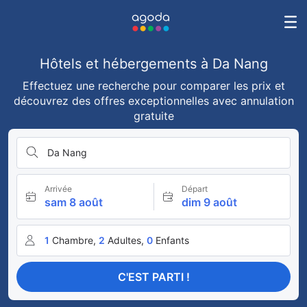
Hôtels et hébergements à Da Nang
Effectuez une recherche pour comparer les prix et
découvrez des offres exceptionnelles avec annulation
gratuite
Da Nang
Arrivée
Départ
sam 8 août
dim 9 août
1
Chambre,
2
Adultes,
0
Enfants
C'EST PARTI !