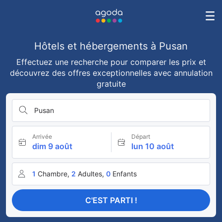
Hôtels et hébergements à Pusan
Effectuez une recherche pour comparer les prix et
découvrez des offres exceptionnelles avec annulation
gratuite
Pusan
Arrivée
Départ
dim 9 août
lun 10 août
1
Chambre,
2
Adultes,
0
Enfants
C'EST PARTI !