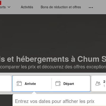
!
orts
Activités
Bons de réduction et offres
ls et hébergements à Chum 
comparer les prix et découvrez des offres exceptionn
2
Arrivée
Départ
1
Entrez vos dates pour afficher les prix