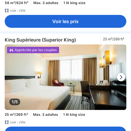
58 m²/624 ft²
Max. 3 adultes
1 lit king size
vue : ville
Voir les prix
King Supérieure (Superior King)
25 m²/269 ft²
Appréciée par les couples
1/5
25 m²/269 ft²
Max. 3 adultes
1 lit king size
vue : ville