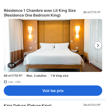
Résidence 1 Chambre avec Lit King Size
66 m²/710 ft²
(Residence One Bedroom King)
1/7
66 m²/710 ft²
Max. 2 adultes
1 lit king size
vue : ville
Voir les prix
King Deluxe (Deluxe King)
29 m²/312 ft²