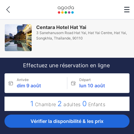
Centara Hotel Hat Yai
3 Sanehanusorn Road Hat Yai, Hat Yai Centre, Hat Yai,
Songkhla, Thaïlande, 90110
Effectuez une réservation en ligne
Arrivée
Départ
dim 9 août
lun 10 août
1
2
0
Chambre
adultes
Enfants
Vérifier la disponibilité & les prix