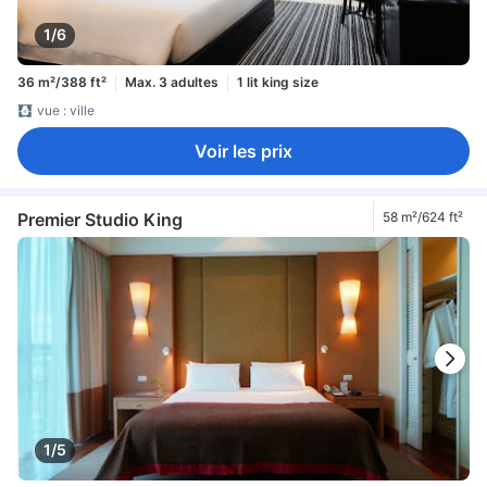
1/6
36 m²/388 ft²
Max. 3 adultes
1 lit king size
vue : ville
Voir les prix
Premier Studio King
58 m²/624 ft²
1/5