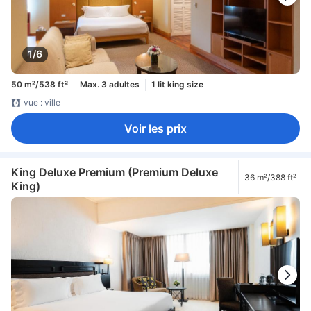
1/6
50 m²/538 ft²
Max. 3 adultes
1 lit king size
vue : ville
Voir les prix
King Deluxe Premium (Premium Deluxe
36 m²/388 ft²
King)