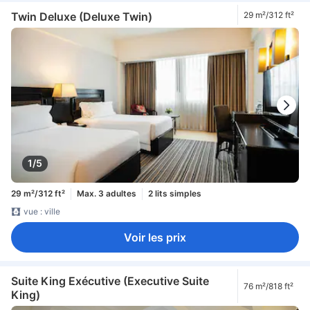
Twin Deluxe (Deluxe Twin)
29 m²/312 ft²
1/5
29 m²/312 ft²
Max. 3 adultes
2 lits simples
vue : ville
Voir les prix
Suite King Exécutive (Executive Suite
76 m²/818 ft²
King)