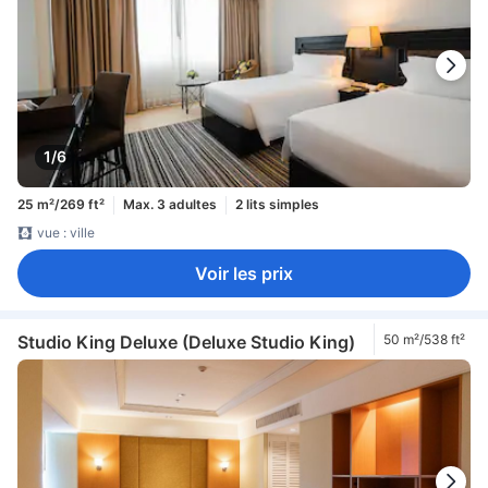
1/6
25 m²/269 ft²
Max. 3 adultes
2 lits simples
vue : ville
Voir les prix
Studio King Deluxe (Deluxe Studio King)
50 m²/538 ft²