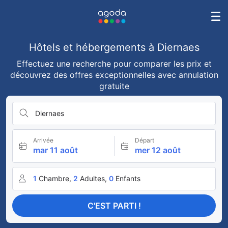
Hôtels et hébergements à Diernaes
Effectuez une recherche pour comparer les prix et
découvrez des offres exceptionnelles avec annulation
gratuite
Diernaes
Arrivée
Départ
mar 11 août
mer 12 août
1
Chambre,
2
Adultes,
0
Enfants
C'EST PARTI !