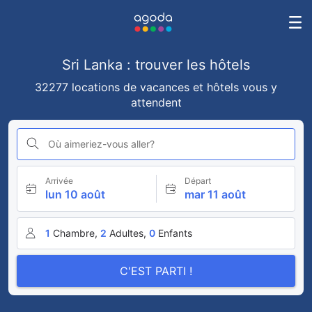
Sri Lanka : trouver les hôtels
32277 locations de vacances et hôtels vous y
attendent
Où aimeriez-vous aller?
Arrivée
Départ
lun 10 août
mar 11 août
1
Chambre,
2
Adultes,
0
Enfants
C'EST PARTI !