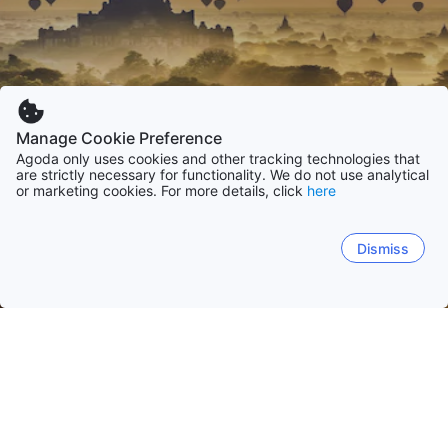
Manage Cookie Preference
Agoda only uses cookies and other tracking technologies that
are strictly necessary for functionality. We do not use analytical
or marketing cookies. For more details, click
here
Dismiss
Accueil
Myanmar (Birmanie)
Mandalay
Yangon
Shan
Rakhine
Ayeyarwady
Yangon / Rangoon
Mandalay
Bagan
Lac Inle
N