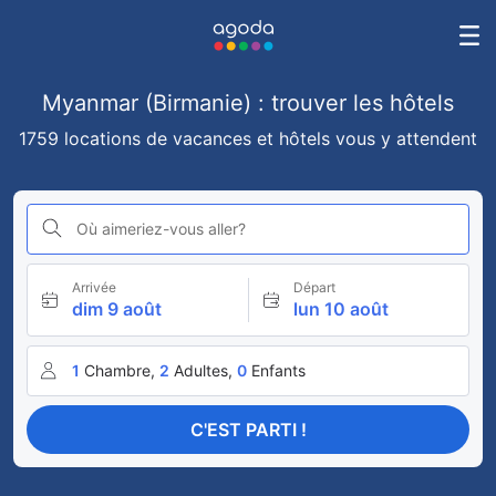
Myanmar (Birmanie) : trouver les hôtels
1759 locations de vacances et hôtels vous y attendent
Où aimeriez-vous aller?
Arrivée
Départ
dim 9 août
lun 10 août
1
Chambre,
2
Adultes,
0
Enfants
C'EST PARTI !