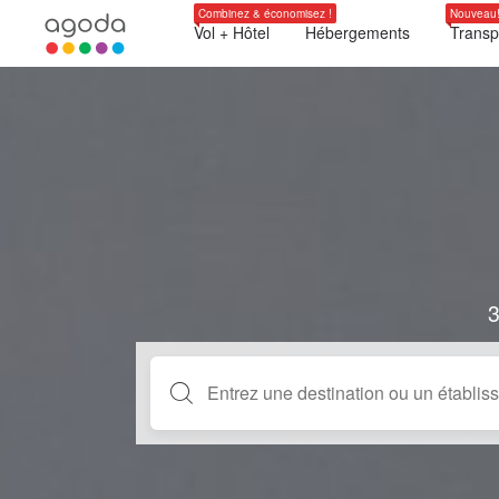
Combinez & économisez !
Nouveau
Vol + Hôtel
Hébergements
Transp
3