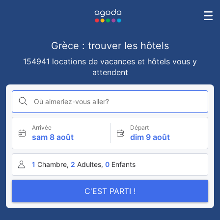
Grèce : trouver les hôtels
154941 locations de vacances et hôtels vous y
attendent
Où aimeriez-vous aller?
Arrivée
Départ
sam 8 août
dim 9 août
1
Chambre,
2
Adultes,
0
Enfants
C'EST PARTI !