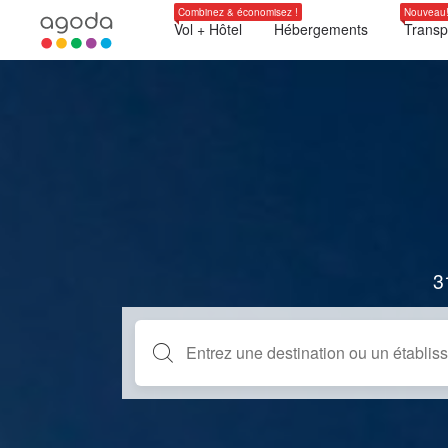
Combinez & économisez !
Nouveau
Vol + Hôtel
Hébergements
Transp
3