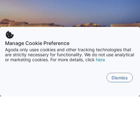
Manage Cookie Preference
Agoda only uses cookies and other tracking technologies that
are strictly necessary for functionality. We do not use analytical
or marketing cookies. For more details, click
here
Dismiss
Accueil
Bahreïn
Capitale
Sud Bahrein
Centre Bahrein
Nord Bahrei
Manama
Madinat `Isa
Zallaq
Ar Ruq`ah
Al Ja