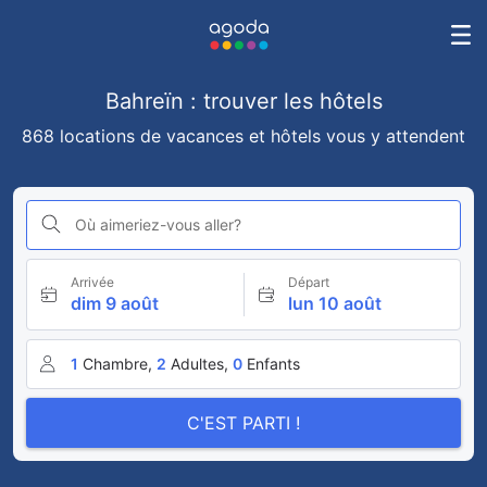
Bahreïn : trouver les hôtels
868 locations de vacances et hôtels vous y attendent
Où aimeriez-vous aller?
Arrivée
Départ
dim 9 août
lun 10 août
1
Chambre,
2
Adultes,
0
Enfants
C'EST PARTI !