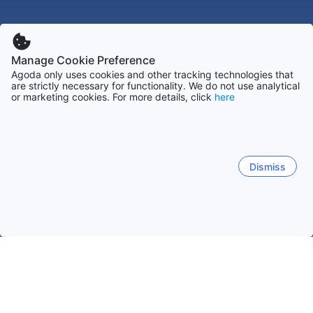
Manage Cookie Preference
Agoda only uses cookies and other tracking technologies that
are strictly necessary for functionality. We do not use analytical
or marketing cookies. For more details, click
here
Dismiss
Accueil
Ouzbékistan Établissements
Toshkent Établissements
Yusufkhona
Tachkent
Chirchik