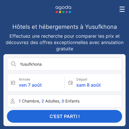
Hôtels et hébergements à Yusufkhona
Effectuez une recherche pour comparer les prix et
découvrez des offres exceptionnelles avec annulation
gratuite
Yusufkhona
Arrivée
Départ
ven 7 août
sam 8 août
1
Chambre,
2
Adultes,
0
Enfants
C'EST PARTI !