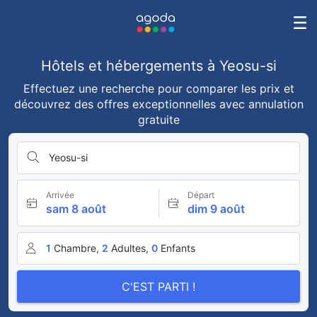
Hôtels et hébergements à Yeosu-si
Effectuez une recherche pour comparer les prix et
découvrez des offres exceptionnelles avec annulation
gratuite
Yeosu-si
Arrivée
Départ
sam 8 août
dim 9 août
1
Chambre,
2
Adultes,
0
Enfants
C'EST PARTI !