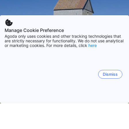
Manage Cookie Preference
Agoda only uses cookies and other tracking technologies that
are strictly necessary for functionality. We do not use analytical
or marketing cookies. For more details, click
here
Dismiss
Accueil
Suède Établissements
Gotland Établissements
Visby
Visby
Tofta
Slite
Ardre
Klintehamn
Bro H