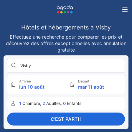
Hôtels et hébergements à Visby
Effectuez une recherche pour comparer les prix et
découvrez des offres exceptionnelles avec annulation
gratuite
Visby
Arrivée
Départ
lun 10 août
mar 11 août
1
Chambre,
2
Adultes,
0
Enfants
C'EST PARTI !