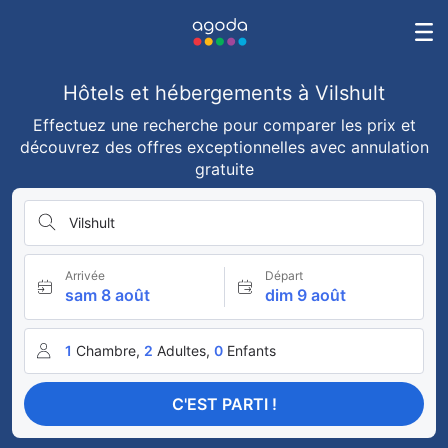
Hôtels et hébergements à Vilshult
Effectuez une recherche pour comparer les prix et
découvrez des offres exceptionnelles avec annulation
gratuite
Vilshult
Arrivée
Départ
sam 8 août
dim 9 août
1
Chambre,
2
Adultes,
0
Enfants
C'EST PARTI !