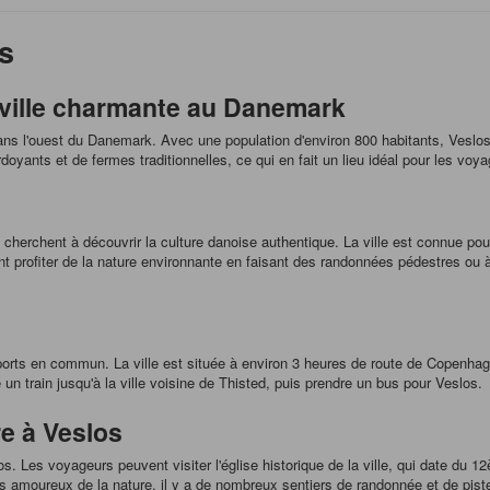
s
 ville charmante au Danemark
ans l'ouest du Danemark. Avec une population d'environ 800 habitants, Veslos 
rdoyants et de fermes traditionnelles, ce qui en fait un lieu idéal pour les voy
cherchent à découvrir la culture danoise authentique. La ville est connue pour
profiter de la nature environnante en faisant des randonnées pédestres ou à
ports en commun. La ville est située à environ 3 heures de route de Copenhagu
 train jusqu'à la ville voisine de Thisted, puis prendre un bus pour Veslos.
re à Veslos
s. Les voyageurs peuvent visiter l'église historique de la ville, qui date du 
r les amoureux de la nature, il y a de nombreux sentiers de randonnée et de pis