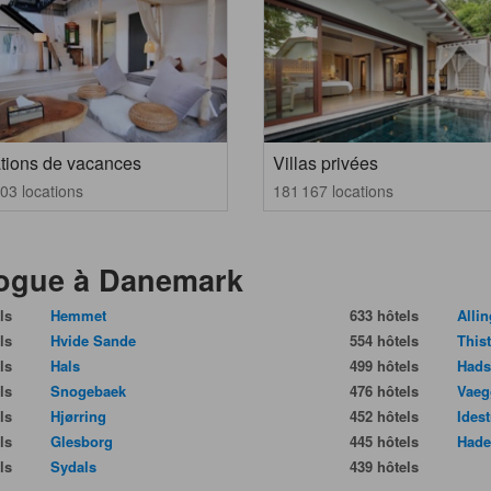
tions de vacances
Villas privées
03 locations
181 167 locations
vogue à Danemark
ls
Hemmet
633 hôtels
Alli
ls
Hvide Sande
554 hôtels
This
ls
Hals
499 hôtels
Had
ls
Snogebaek
476 hôtels
Vaeg
ls
Hjørring
452 hôtels
Ides
ls
Glesborg
445 hôtels
Hade
ls
Sydals
439 hôtels