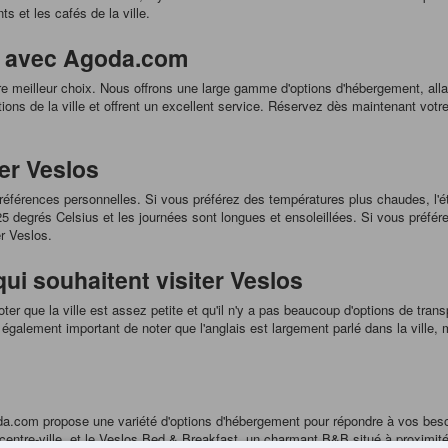
ts et les cafés de la ville.
os avec Agoda.com
e meilleur choix. Nous offrons une large gamme d'options d'hébergement, all
tions de la ville et offrent un excellent service. Réservez dès maintenant vot
er Veslos
férences personnelles. Si vous préférez des températures plus chaudes, l'été e
 degrés Celsius et les journées sont longues et ensoleillées. Si vous préfére
r Veslos.
ui souhaitent visiter Veslos
oter que la ville est assez petite et qu'il n'y a pas beaucoup d'options de tra
également important de noter que l'anglais est largement parlé dans la ville, 
a.com propose une variété d'options d'hébergement pour répondre à vos besoins
ntre-ville, et le Veslos Bed & Breakfast, un charmant B&B situé à proximité d