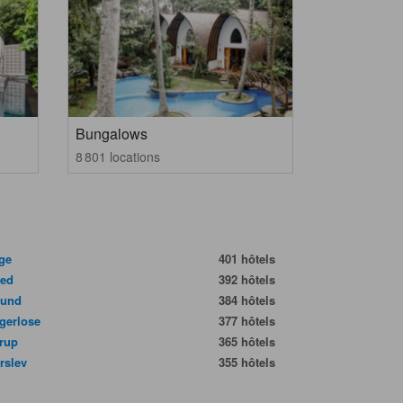
Bungalows
8 801 locations
nge
401 hôtels
ted
392 hôtels
sund
384 hôtels
gerlose
377 hôtels
trup
365 hôtels
rslev
355 hôtels