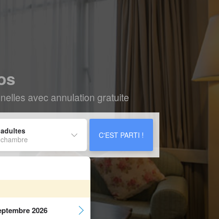
os
elles avec annulation gratuite
 adultes
C'EST PARTI !
 chambre
eptembre 2026