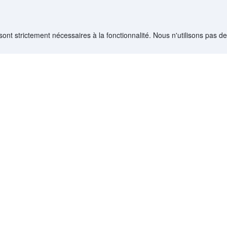
eslos
ditionnels danois, tels que le smørrebrød, une tartine de pain de seigle garni
sont strictement nécessaires à la fonctionnalité. Nous n'utilisons pas d
kadeller, des boulettes de viande danoises, et le rugbrød, un pain de seigle
aire tous les goûts.
s
orée à pied ou à vélo. Si vous préférez vous déplacer en voiture, il est recomma
es horaires peuvent être limités.
12
)
>
Nordjylland Hôtels
(
5 934
)
>
Veslos
Destinations
Partenaires
s
Pays
Portail partenair
Tous les itinéraires de vol
Partner Hub
Votre publicité su
Affiliés
Documentation AP