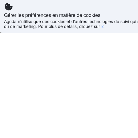
Les plats locaux à goûter à V
Gérer les préférences en matière de cookies
La cuisine locale de Veslos est connue pour ses plats tra
Agoda n'utilise que des cookies et d'autres technologies de suivi qui 
légumes. Les voyageurs peuvent également essayer le fri
ou de marketing. Pour plus de détails, cliquez sur
ici
également une variété de plats internationaux pour satisf
Comment se déplacer à Veslo
Veslos est une petite ville qui peut être facilement expl
transports en commun sont également disponibles, mais l
Accueil
>
Monde
(
6 505 260
)
>
Danemark Hôtels
(
55 1
Aide
Société
Centre d'assistance
À propos de nou
FAQ
Emplois
Politique de confidentialité
Presse
Ne pas vendre mes informations
Guides à la une
personnelles
PointsMAX
Politique relative aux cookies