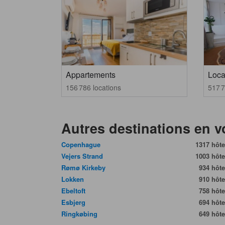
Appartements
Loca
156 786 locations
517 7
Autres destinations en 
Copenhague
1317 hôte
Vejers Strand
1003 hôte
Rømø Kirkeby
934 hôte
Lokken
910 hôte
Ebeltoft
758 hôte
Esbjerg
694 hôte
Ringkøbing
649 hôte