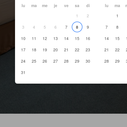
lu
ma
me
je
ve
sa
di
lu
ma
1
2
1
3
4
5
6
7
8
9
7
8
10
11
12
13
14
15
16
14
15
17
18
19
20
21
22
23
21
22
24
25
26
27
28
29
30
28
29
31