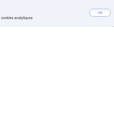
OK
e de différentes sortes de viande, de poisson et de
e cookies analytiques
 dense et savoureux. Les restaurants locaux proposent
ndé de louer une voiture pour plus de flexibilité. Les
Obtenir l'appli
e YCS
App iOS
App Android
r Agoda
I d’Agoda