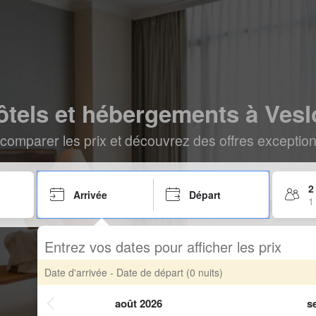
ôtels et hébergements à Vesl
comparer les prix et découvrez des offres exceptionn
2
Arrivée
Départ
1
Entrez vos dates pour afficher les prix
Date d'arrivée - Date de départ
(0 nuits)
août 2026
s