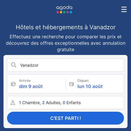
Hôtels et hébergements à Vanadzor
Effectuez une recherche pour comparer les prix et
découvrez des offres exceptionnelles avec annulation
gratuite
Vanadzor
Arrivée
Départ
dim 9 août
lun 10 août
1
Chambre,
2
Adultes,
0
Enfants
C'EST PARTI !