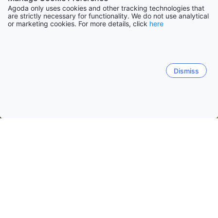
Agoda only uses cookies and other tracking technologies that
are strictly necessary for functionality. We do not use analytical
or marketing cookies. For more details, click
here
Dismiss
Accueil
Arménie Établissements
Lorri Établissements
Vanadz
Vanadzor
Alaverdi
Stepʼanavan
Haghpat
Sha
Vanadzor