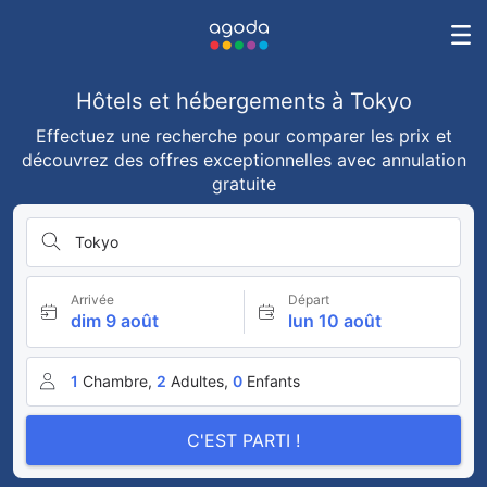
Hôtels et hébergements à Tokyo
Effectuez une recherche pour comparer les prix et
découvrez des offres exceptionnelles avec annulation
gratuite
Tokyo
Arrivée
Départ
dim 9 août
lun 10 août
1
Chambre,
2
Adultes,
0
Enfants
C'EST PARTI !