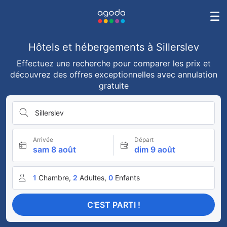
Hôtels et hébergements à Sillerslev
Effectuez une recherche pour comparer les prix et
découvrez des offres exceptionnelles avec annulation
gratuite
Sillerslev
Arrivée
Départ
sam 8 août
dim 9 août
1
Chambre,
2
Adultes,
0
Enfants
C'EST PARTI !