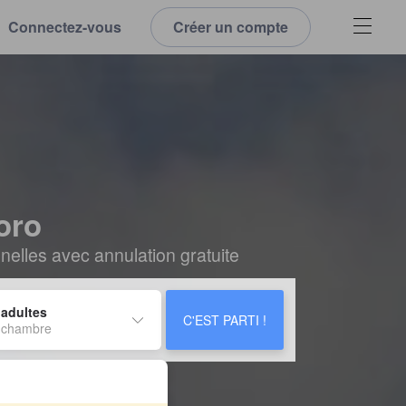
Connectez-vous
Créer un compte
oro
elles avec annulation gratuite
 adultes
C'EST PARTI !
 chambre