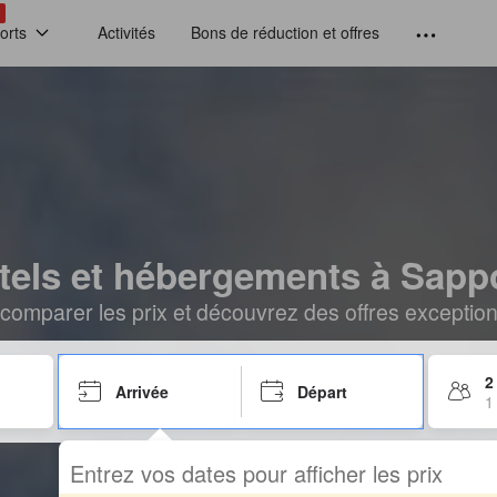
!
orts
Activités
Bons de réduction et offres
tels et hébergements à Sapp
comparer les prix et découvrez des offres exceptionn
2
Arrivée
Départ
1
Entrez vos dates pour afficher les prix